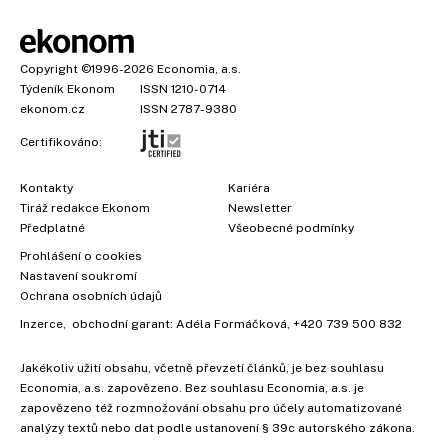
Copyright
©1996-2026
Economia, a.s.
Týdeník Ekonom
ISSN 1210-0714
ekonom.cz
ISSN 2787-9380
Certifikováno:
Kontakty
Kariéra
Tiráž redakce Ekonom
Newsletter
Předplatné
Všeobecné podmínky
×
Prohlášení o cookies
Nastavení soukromí
Ochrana osobních údajů
Inzerce
, obchodní garant:
Adéla Formáčková
,
+420 739 500 832
Jakékoliv užití obsahu, včetně převzetí článků, je bez souhlasu
Economia, a.s. zapovězeno. Bez souhlasu Economia, a.s. je
zapovězeno též rozmnožování obsahu pro účely automatizované
analýzy textů nebo dat podle ustanovení § 39c autorského zákona.