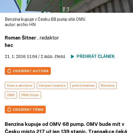
Benzina kupuje v Česku 68 pump sítě OMV.
autor:
archiv HN
Roman Šitner
, redaktor
hec
21. 1. 2016
11:04
/ 2 min. čtení
PŘEHRÁT ČLÁNEK
ODEBÍRAT AUTORA
fúze a akvizice
čerpací stanice
petrochemie
Benzina
OMV
PKN Orlen
ODEBÍRAT TÉMA
Benzina kupuje od OMV 68 pump. OMV bude mít v
Česku místo 217 už jen 139 stanic. Transakce čeká