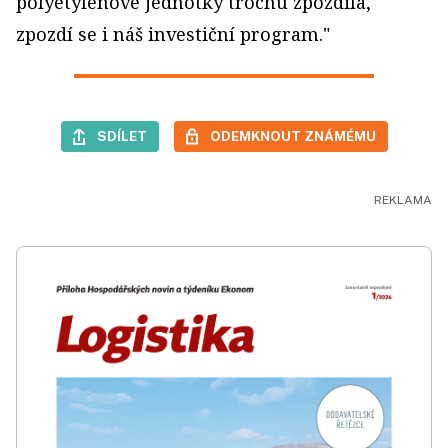
polyetylenové jednotky trochu zpozdila,
zpozdí se i náš investiční program."
SDÍLET
ODEMKNOUT ZNÁMÉMU