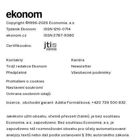
Copyright
©1996-2026
Economia, a.s.
Týdeník Ekonom
ISSN 1210-0714
ekonom.cz
ISSN 2787-9380
Certifikováno:
Kontakty
Kariéra
Tiráž redakce Ekonom
Newsletter
Předplatné
Všeobecné podmínky
Prohlášení o cookies
Nastavení soukromí
Ochrana osobních údajů
Inzerce
, obchodní garant:
Adéla Formáčková
,
+420 739 500 832
×
Jakékoliv užití obsahu, včetně převzetí článků, je bez souhlasu
Economia, a.s. zapovězeno. Bez souhlasu Economia, a.s. je
zapovězeno též rozmnožování obsahu pro účely automatizované
analýzy textů nebo dat podle ustanovení § 39c autorského zákona.