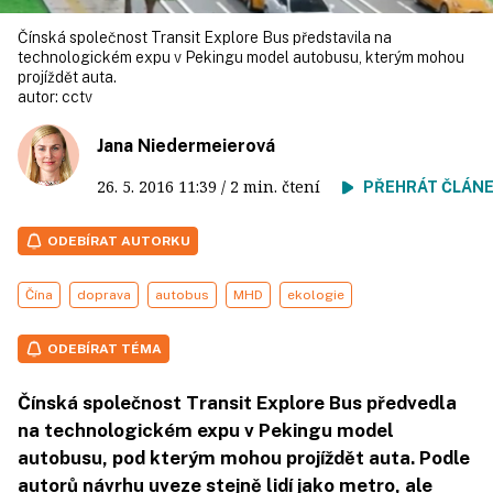
Čínská společnost Transit Explore Bus představila na
technologickém expu v Pekingu model autobusu, kterým mohou
projíždět auta.
autor:
cctv
Jana Niedermeierová
26. 5. 2016
11:39
/ 2 min. čtení
PŘEHRÁT ČLÁN
ODEBÍRAT AUTORKU
Čína
doprava
autobus
MHD
ekologie
ODEBÍRAT TÉMA
Čínská společnost Transit Explore Bus předvedla
na technologickém expu v Pekingu model
autobusu, pod kterým mohou projíždět auta. Podle
autorů návrhu uveze stejně lidí jako metro, ale