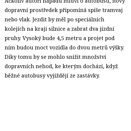
Ačkoliv autoři nápadu mluví o autobusu, nový
dopravní prostředek připomíná spíše tramvaj
nebo vlak. Jezdit by měl po speciálních
kolejích na kraji silnice a zabrat dva jízdní
pruhy. Vysoký bude 4,5 metru a projet pod
ním budou moct vozidla do dvou metrů výšky.
Díky tomu by se mohlo snížit množství
dopravních nehod, ke kterým dochází, když
běžné autobusy vyjíždějí ze zastávky.