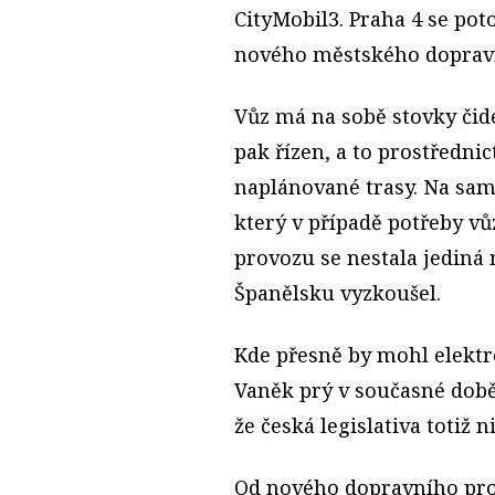
CityMobil3. Praha 4 se pot
nového městského dopravn
Vůz má na sobě stovky čidel
pak řízen, a to prostředni
naplánované trasy. Na samo
který v případě potřeby vů
provozu se nestala jediná 
Španělsku vyzkoušel.
Kde přesně by mohl elektro
Vaněk prý v současné době j
že česká legislativa totiž 
Od nového dopravního pros