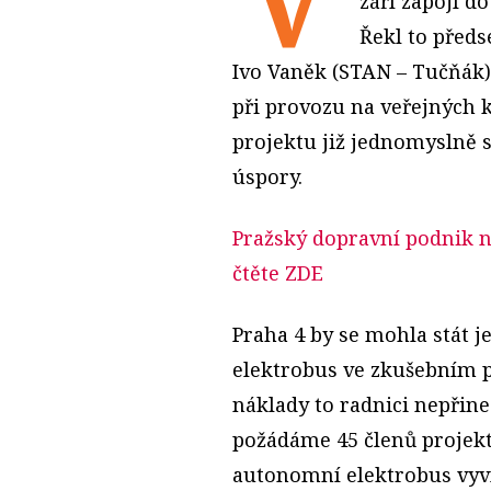
září zapojí d
Řekl to před
Ivo Vaněk (STAN – Tučňák)
při provozu na veřejných 
projektu již jednomyslně s
úspory.
Pražský dopravní podnik n
čtěte ZDE
Praha 4 by se mohla stát 
elektrobus ve zkušebním p
náklady to radnici nepřine
požádáme 45 členů projek
autonomní elektrobus vyvíjí