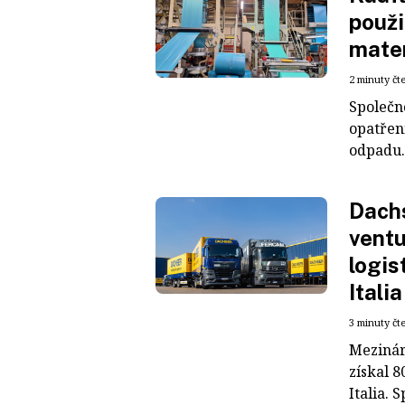
použi
mater
2 minuty čt
Společn
opatřen
odpadu. 
Dachs
ventu
logis
Italia
3 minuty čt
Mezinár
získal 8
Italia. S