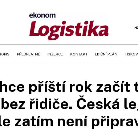
PŘ
SOPIS
PŘEDPLATNÉ
INZERCE
KONTAKT
EDIČNÍ PLÁN
TISKOV
hce příští rok začít 
bez řidiče. Česká le
le zatím není připr