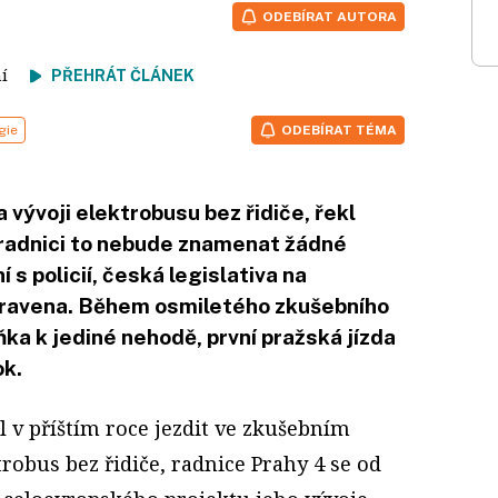
ODEBÍRAT AUTORA
tení
PŘEHRÁT ČLÁNEK
gie
ODEBÍRAT TÉMA
 vývoji elektrobusu bez řidiče, řekl
o radnici to nebude znamenat žádné
í s policií, česká legislativa na
pravena. Během osmiletého zkušebního
ka k jediné nehodě, první pražská jízda
ok.
 v příštím roce jezdit ve zkušebním
robus bez řidiče, radnice Prahy 4 se od