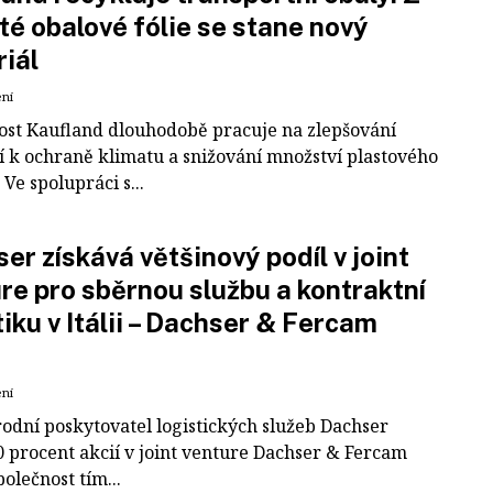
té obalové fólie se stane nový
iál
ení
ost Kaufland dlouhodobě pracuje na zlepšování
í k ochraně klimatu a snižování množství plastového
Ve spolupráci s...
er získává většinový podíl v joint
re pro sběrnou službu a kontraktní
tiku v Itálii – Dachser & Fercam
ení
odní poskytovatel logistických služeb Dachser
0 procent akcií v joint venture Dachser & Fercam
polečnost tím...