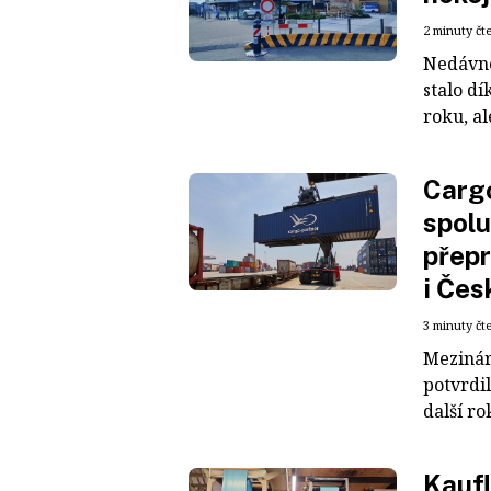
2 minuty čt
Nedávné
stalo dí
roku, al
Cargo
spolu
přepr
i Čes
3 minuty čt
Mezinár
potvrdil
další ro
Kaufl