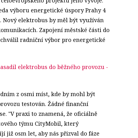
o celoevropského projektu jeho vývoje.
seda výboru energetické úspory Prahy 4
. Nový elektrobus by měl být využíván
komunikacích. Zapojení městské části do
chválil radniční výbor pro energetické
asadil elektrobus do běžného provozu
-
jedním z osmi míst, kde by mohl být
rovozu testován. Žádné finanční
se. "V praxi to znamená, že oficiálně
tového týmu CityMobil, který
 již osm let, aby nás přizval do fáze