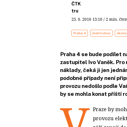
ČTK
tru
23. 6. 2016
13:10
/ 2 min. č
Praha 4
elektrobus
ekolo
Praha 4 se bude podílet na
zastupitel Ivo Vaněk. Pr
náklady, čeká ji jen jednán
podobné případy není při
provozu nedošlo podle Vaň
by se mohla konat příští r
V
Praze by mohl
provozu elekt