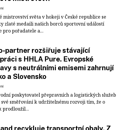
ení
 mistrovství světa v hokeji v České republice se
ky zlaté medaili našich borců sportovní událostí
e pro pořadatele a...
-partner rozšiřuje stávající
práci s HHLA Pure. Evropské
avy s neutrálními emisemi zahrnují
ko a Slovensko
ení
odní poskytovatel přepravních a logistických služeb
 své směřování k udržitelnému rozvoji tím, že o
k prodloužil...
and recykluje transportní obaly. Z