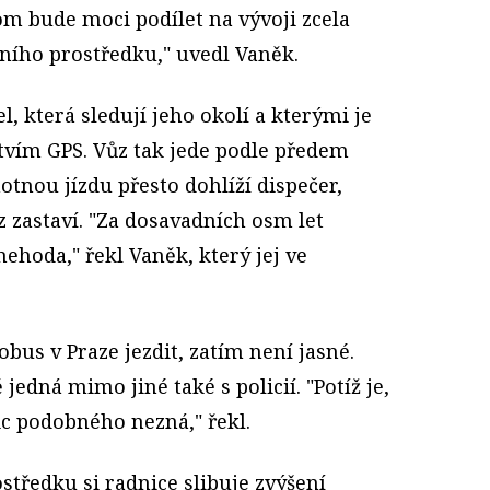
om bude moci podílet na vývoji zcela
ího prostředku," uvedl Vaněk.
, která sledují jeho okolí a kterými je
ctvím GPS. Vůz tak jede podle předem
tnou jízdu přesto dohlíží dispečer,
z zastaví. "Za dosavadních osm let
nehoda," řekl Vaněk, který jej ve
bus v Praze jezdit, zatím není jasné.
edná mimo jiné také s policií. "Potíž je,
nic podobného nezná," řekl.
tředku si radnice slibuje zvýšení