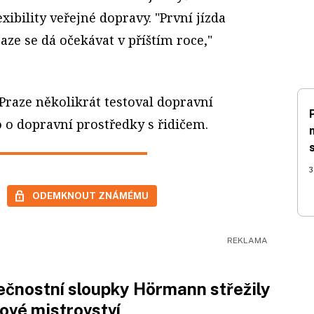
exibility veřejné dopravy. "První jízda
aze se dá očekávat v příštím roce,"
Praze několikrát testoval dopravní
o o dopravní prostředky s řidičem.
3
ODEMKNOUT ZNÁMÉMU
čnostní sloupky Hörmann střežily
ové mistrovství