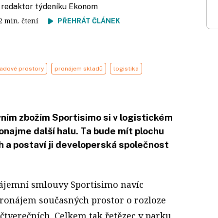
, redaktor týdeníku Ekonom
 2 min. čtení
PŘEHRÁT ČLÁNEK
ladové prostory
pronájem skladů
logistika
ním zbožím Sportisimo si v logistickém
onajme další halu. Ta bude mít plochu
 a postaví ji developerská společnost
ájemní smlouvy Sportisimo navíc
pronájem současných prostor o rozloze
čtverečních. Celkem tak řetězec v parku