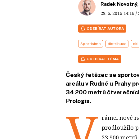
Radek Novotný
29. 6. 2016
14:16
/
ODEBÍRAT AUTORA
Sportisimo
distribuce
sk
ODEBÍRAT TÉMA
Český řetězec se sportov
areálu v Rudné u Prahy pr
34 200 metrů čtverečních
Prologis.
V
rámci nové n
prodloužilo 
23 900 metrů 