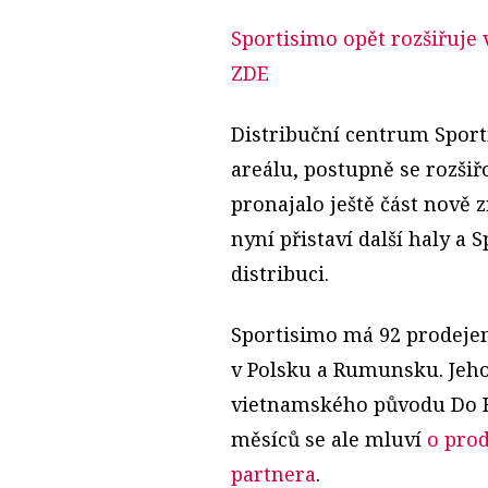
Sportisimo opět rozšiřuje
ZDE
Distribuční centrum Spor
areálu, postupně se rozšiř
pronajalo ještě část nově z
nyní přistaví další haly a
distribuci.
Sportisimo má 92 prodejen
v Polsku a Rumunsku. Jeho
vietnamského původu Do H
měsíců se ale mluví
o prod
partnera
.