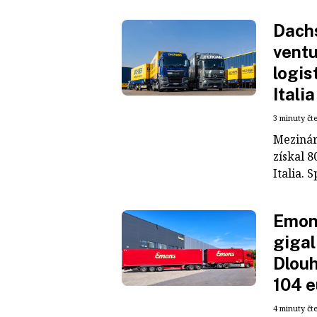
Dachs
ventu
logis
Italia
3 minuty čt
Mezinár
získal 8
Italia. S
Emons
gigal
Dlouh
104 e
4 minuty čt