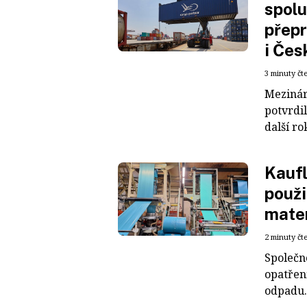
spolu
přepr
i Čes
3 minuty čt
Mezinár
potvrdil
další ro
Kaufl
použi
mater
2 minuty čt
Společn
opatřen
odpadu. 