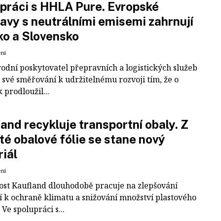
práci s HHLA Pure. Evropské
avy s neutrálními emisemi zahrnují
ko a Slovensko
ení
odní poskytovatel přepravních a logistických služeb
 své směřování k udržitelnému rozvoji tím, že o
k prodloužil...
and recykluje transportní obaly. Z
té obalové fólie se stane nový
iál
ení
ost Kaufland dlouhodobě pracuje na zlepšování
í k ochraně klimatu a snižování množství plastového
Ve spolupráci s...