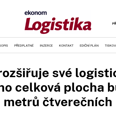
PŘ
SOPIS
PŘEDPLATNÉ
INZERCE
KONTAKT
EDIČNÍ PLÁN
TISKOV
rozšiřuje své logist
ho celková plocha b
metrů čtverečních