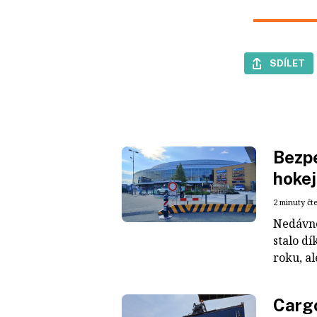
SDÍLET
Bezpe
hokej
2 minuty čt
Nedávné
stalo dí
roku, al
Cargo