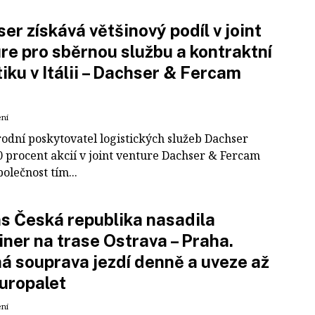
er získává většinový podíl v joint
re pro sběrnou službu a kontraktní
tiku v Itálii – Dachser & Fercam
ení
odní poskytovatel logistických služeb Dachser
0 procent akcií v joint venture Dachser & Fercam
polečnost tím...
 Česká republika nasadila
iner na trase Ostrava – Praha.
á souprava jezdí denně a uveze až
uropalet
ení