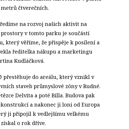
 metrů čtverečních.
tředíme na rozvoj našich aktivit na
t prostory v tomto parku je součástí
, který věříme, že přispěje k posílení a
řekla ředitelka nákupu a marketingu
rtina Kudláčková.
 přestěhuje do areálu, který vznikl v
prvních staveb průmyslové zóny v Rudné.
tězce Delvita a poté Billa. Budova pak
ekonstrukcí a nakonec ji loni od Europa
erý ji připojil k vedlejšímu velkému
ískal o rok dříve.