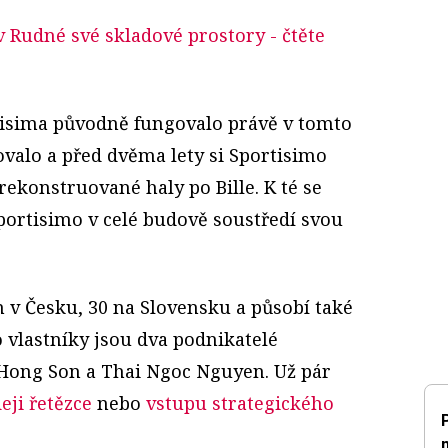
 v Rudné své skladové prostory
- čtěte
tisima původně fungovalo právě v tomto
ovalo a před dvěma lety si Sportisimo
rekonstruované haly po Bille. K té se
 Sportisimo v celé budově soustředí svou
 v Česku, 30 na Slovensku a působí také
 vlastníky jsou dva podnikatelé
ong Son a Thai Ngoc Nguyen. Už pár
eji řetězce
nebo
vstupu strategického