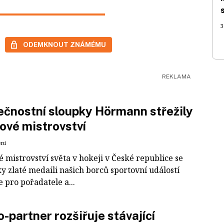
3
ODEMKNOUT ZNÁMÉMU
čnostní sloupky Hörmann střežily
ové mistrovství
ení
 mistrovství světa v hokeji v České republice se
ky zlaté medaili našich borců sportovní událostí
e pro pořadatele a...
-partner rozšiřuje stávající