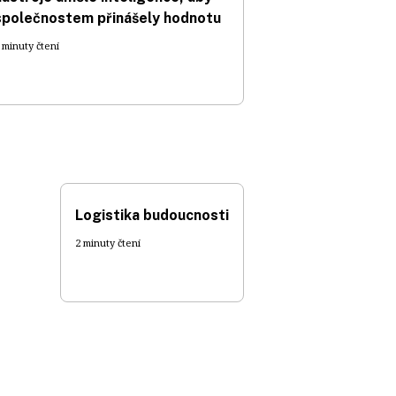
společnostem přinášely hodnotu
 minuty čtení
Logistika budoucnosti
2 minuty čtení