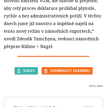
nového nařízení VGM, ale hlavně si přejeme,
aby celý proces deklarace probíhal plynule,
rychle a bez administrativních potíží. V těchto
dnech jsme již naostro a úspěšně najeli na
tento nový režim v námořních exportech,“
uvedl Zdeněk Tamchyna, vedoucí námořních
přeprav Kühne + Nagel.
SDÍLET
ODEMKNOUT ZNÁMÉMU