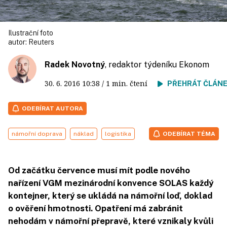
Ilustrační foto
autor:
Reuters
Radek Novotný
, redaktor týdeníku Ekonom
30. 6. 2016
10:38
/ 1 min. čtení
PŘEHRÁT ČLÁN
ODEBÍRAT AUTORA
námořní doprava
náklad
logistika
ODEBÍRAT TÉMA
Od začátku července musí mít podle nového
nařízení VGM mezinárodní konvence SOLAS každý
kontejner, který se ukládá na námořní loď, doklad
o ověření hmotnosti. Opatření má zabránit
nehodám v námořní přepravě, které vznikaly kvůli