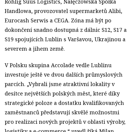
Rohlig Suus Logistics, Nałęczowska Spółka
Handlowa, provozovatel supermarketů Alibi,
Eurocash Serwis a CEGA. Zóna má být po
dokončení snadno dostupná z dálnic S12, S17 a
S19 spojujících Lublin s Varšavou, Ukrajinou a
severem a jihem země.
V Polsku skupina Accolade vedle Lublinu
investuje ještě ve dvou dalších průmyslových
parcích. „Vybrali jsme atraktivní lokality v
desítce největších polských měst, které díky
strategické poloze a dostatku kvalifikovaných
zaměstnanců představují skvělé možnostmi
pro realizaci nových projektů v oblasti výroby,
logistiky a e-commerce,“ uvedl říká Milan