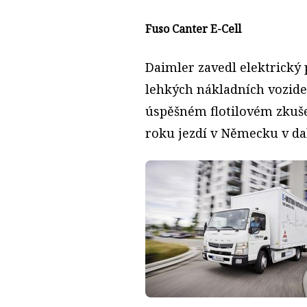
Fuso Canter E-Cell
Daimler zavedl elektrický p
lehkých nákladních vozide
úspěšném flotilovém zkuš
roku jezdí v Německu v dal