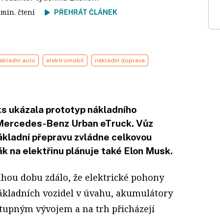
3 min. čtení
PŘEHRÁT ČLÁNEK
ákladní auto
elektromobil
nákladní doprava
s ukázala prototyp nákladního
 Mercedes-Benz Urban eTruck. Vůz
ákladní přepravu zvládne celkovou
k na elektřinu plánuje také Elon Musk.
uhou dobu zdálo, že elektrické pohony
ákladních vozidel v úvahu, akumulátory
tupným vývojem a na trh přicházejí