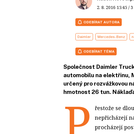
2. 8. 2016
15:45
/ 
ODEBÍRAT AUTORA
Daimler
Mercedes-Benz
n
ODEBÍRAT TÉMA
Společnost Daimler Truck
automobilu na elektřinu,
určený pro rozvážkovou n
hmotnost 26 tun. Náklaďá
P
řestože se dlo
nepřicházejí n
procházejí pos