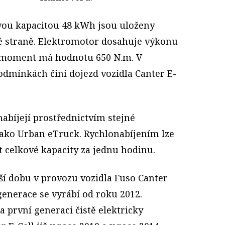
vou kapacitou 48 kWh jsou uloženy
é straně. Elektromotor dosahuje výkonu
 moment má hodnotu 650 N.m. V
odmínkách činí dojezd vozidla Canter E-
abíjejí prostřednictvím stejné
ako Urban eTruck. Rychlonabíjením lze
t celkové kapacity za jednu hodinu.
lší dobu v provozu vozidla Fuso Canter
generace se vyrábí od roku 2012.
a první generaci čistě elektricky