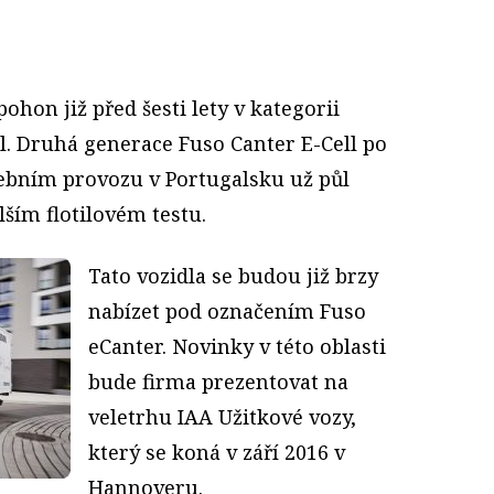
ohon již před šesti lety v kategorii
l. Druhá generace Fuso Canter E-Cell po
ebním provozu v Portugalsku už půl
ším flotilovém testu.
Tato vozidla se budou již brzy
nabízet pod označením Fuso
eCanter. Novinky v této oblasti
bude firma prezentovat na
veletrhu IAA Užitkové vozy,
který se koná v září 2016 v
Hannoveru.