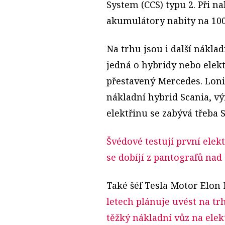
System (CCS) typu 2. Při n
akumulátory nabity na 100 
Na trhu jsou i další náklad
jedná o hybridy nebo elekt
přestavený Mercedes. Loni
nákladní hybrid Scania, v
elektřinu se zabývá třeba 
Švédové testují první elek
se dobíjí z pantografů nad 
Také šéf Tesla Motor Elo
letech plánuje uvést na tr
těžký nákladní vůz na elek