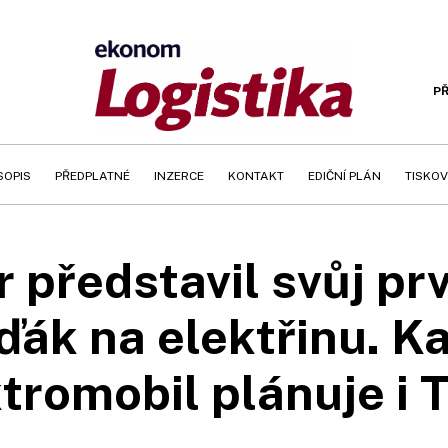
PŘ
SOPIS
PŘEDPLATNÉ
INZERCE
KONTAKT
EDIČNÍ PLÁN
TISKOV
 představil svůj prv
ďák na elektřinu. K
tromobil plánuje i 