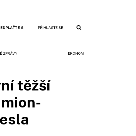
EDPLAŤTE SI
PŘIHLASTE SE
EKONOM
É ZPRÁVY
ní těžší
amion-
Tesla