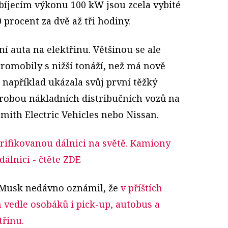
abíjecím výkonu 100 kW jsou zcela vybité
procent za dvě až tři hodiny.
ní auta na elektřinu. Většinou se ale
romobily s nižší tonáží, než má nově
 například ukázala svůj první těžký
ýrobou nákladních distribučních vozů na
Smith Electric Vehicles nebo Nissan.
trifikovanou dálnici na světě. Kamiony
dálnicí
- čtěte ZDE
n Musk nedávno oznámil, že
v příštích
h vedle osobáků i pick-up, autobus a
třinu.