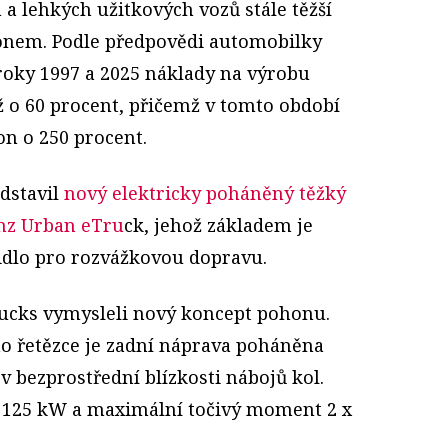
 a lehkých užitkových vozů stále těžší
honem. Podle předpovědi automobilky
roky 1997 a 2025 náklady na výrobu
ž o 60 procent, přičemž v tomto období
on o 250 procent.
dstavil
nový elektricky poháněný těžký
nz Urban eTru
ck, jehož základem je
idlo pro rozvážkovou dopravu.
rucks vymysleli nový koncept pohonu.
o řetězce je zadní náprava poháněna
 bezprostřední blízkosti nábojů kol.
 x 125 kW a maximální točivý moment 2 x