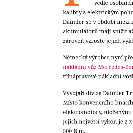
vedle osobních
kalibry s elektrickým po
Daimler se v období mezi 
akumulátorů mají snížit a
zároveň vzroste jejich výk
Německý výrobce nyní pře
nákladní vůz Mercedes-Be
třínápravové nákladní voz
Vývojáři divize Daimler T
Místo konvenčního hnacíh
elektromotory, uloženými v
Jejich největší výkon je 2
500 N.m.