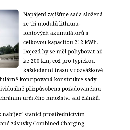
Napájení zajišťuje sada složená
ze tří modulů lithium-
iontových akumulátorů s
celkovou kapacitou 212 kWh.
Dojezd by se měl pohybovat až
ke 200 km, což pro typickou
každodenní trasu v rozvážkové
odulárně koncipovaná konstrukce sady
dividuálně přizpůsobena požadovanému
ebráním určitého množství sad článků.
k nabíjecí stanici prostřednictvím
vané zásuvky Combined Charging