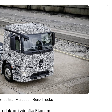
omobilität Mercedes-Benz Trucks
, redaktor týdeníku Ekonom