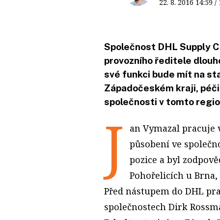
22. 8. 2016
14:59
/
Společnost DHL Supply Ch
provozního ředitele dlou
své funkci bude mít na sta
Západočeském kraji, péči
společnosti v tomto regio
J
an Vymazal pracuje 
působení ve společn
pozice a byl zodpově
Pohořelicích u Brna, 
Před nástupem do DHL praco
společnostech Dirk Rossma