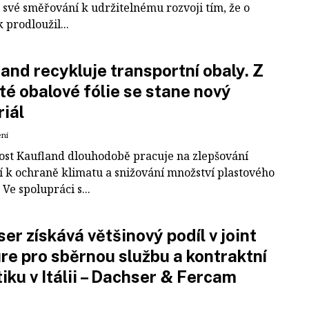
 své směřování k udržitelnému rozvoji tím, že o
k prodloužil...
and recykluje transportní obaly. Z
té obalové fólie se stane nový
iál
ení
ost Kaufland dlouhodobě pracuje na zlepšování
í k ochraně klimatu a snižování množství plastového
Ve spolupráci s...
er získává většinový podíl v joint
re pro sběrnou službu a kontraktní
tiku v Itálii – Dachser & Fercam