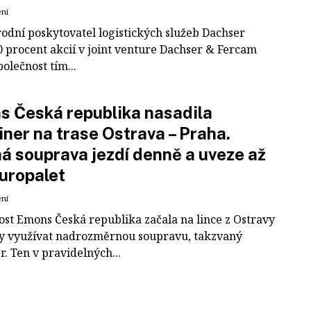
ení
odní poskytovatel logistických služeb Dachser
0 procent akcií v joint venture Dachser & Fercam
polečnost tím...
 Česká republika nasadila
iner na trase Ostrava – Praha.
á souprava jezdí denně a uveze až
uropalet
ení
ost Emons Česká republika začala na lince z Ostravy
y využívat nadrozměrnou soupravu, takzvaný
r. Ten v pravidelných...