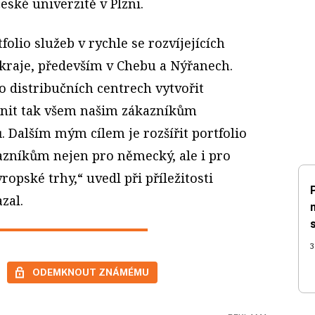
eské univerzitě v Plzni.
folio služeb v rychle se rozvíjejících
kraje, především v Chebu a Nýřanech.
o distribučních centrech vytvořit
nit tak všem našim zákazníkům
ů. Dalším mým cílem je rozšířit portfolio
zníkům nejen pro německý, ale i pro
opské trhy,“ uvedl při příležitosti
zal.
3
ODEMKNOUT ZNÁMÉMU