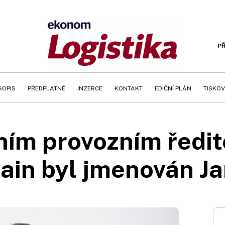
PŘ
SOPIS
PŘEDPLATNÉ
INZERCE
KONTAKT
EDIČNÍ PLÁN
TISKOV
ním provozním ředi
ain byl jmenován J