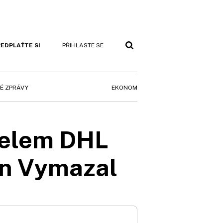
EDPLAŤTE SI
PŘIHLASTE SE
EKONOM
É ZPRÁVY
telem DHL
an Vymazal