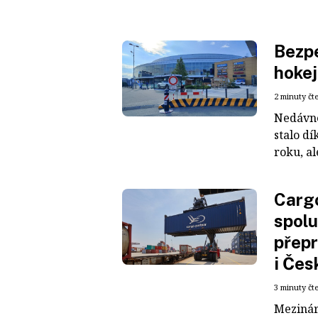
Bezpe
hokej
2 minuty čt
Nedávné
stalo dí
roku, al
Cargo
spolu
přepr
i Čes
3 minuty čt
Mezinár