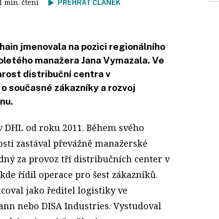
 1 min. čtení
PŘEHRÁT ČLÁNEK
ain jmenovala na pozici regionálního
holetého manažera Jana Vymazala. Ve
rost distribuční centra v
 o současné zákazníky a rozvoj
nu.
v DHL od roku 2011. Během svého
osti zastával převážně manažerské
dný za provoz tří distribučních center v
kde řídil operace pro šest zákazníků.
val jako ředitel logistiky ve
nn nebo DISA Industries. Vystudoval