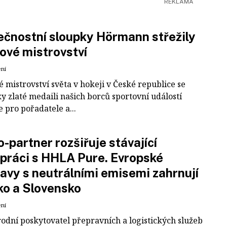
čnostní sloupky Hörmann střežily
ové mistrovství
ení
 mistrovství světa v hokeji v České republice se
ky zlaté medaili našich borců sportovní událostí
e pro pořadatele a...
-partner rozšiřuje stávající
práci s HHLA Pure. Evropské
avy s neutrálními emisemi zahrnují
ko a Slovensko
ení
odní poskytovatel přepravních a logistických služeb