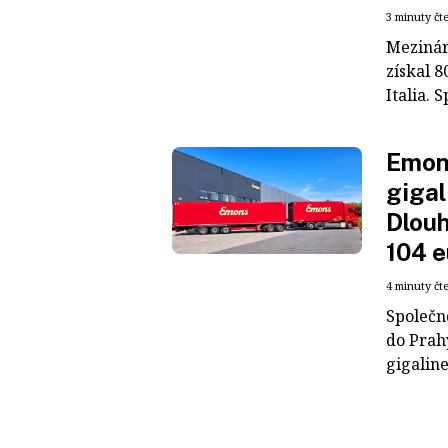
3 minuty čt
Mezinár
získal 8
Italia. S
Emons
gigal
Dlouh
104 e
4 minuty čt
Společn
do Prah
gigaline