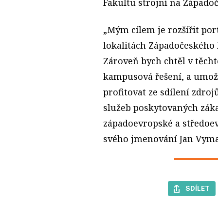
Fakultu strojní na Západoč
„Mým cílem je rozšířit port
lokalitách Západočeského 
Zároveň bych chtěl v těcht
kampusová řešení, a umož
profitovat ze sdílení zdroj
služeb poskytovaných záka
západoevropské a středoevr
svého jmenování Jan Vyma
SDÍLET