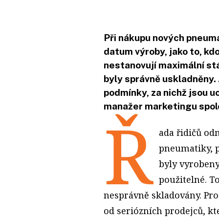
Při nákupu nových pneumat
datum výroby, jako to, k
nestanovují maximální stá
byly správně uskladněny. J
podmínky, za nichž jsou u
manažer marketingu spol
Ř
ada řidičů od
pneumatiky, p
byly vyrobeny
použitelné. To
nesprávně skladovány. Pro
od seriózních prodejců, k