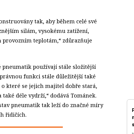
onstruovány tak, aby během celé své
znějším silám, vysokému zatížení,
m provozním teplotám,“ zdůrazňuje
 pneumatik používají stále složitější
správnou funkci stále důležitější také
o které se jejich majitel dobře stará,
a také déle vydrží,“ dodává Tománek.
tav pneumatik tak leží do značné míry
h řidičích.
3