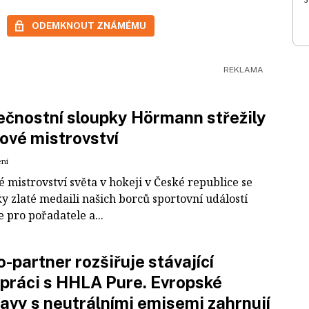
ODEMKNOUT ZNÁMÉMU
čnostní sloupky Hörmann střežily
ové mistrovství
ení
 mistrovství světa v hokeji v České republice se
ky zlaté medaili našich borců sportovní událostí
e pro pořadatele a...
-partner rozšiřuje stávající
práci s HHLA Pure. Evropské
avy s neutrálními emisemi zahrnují