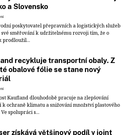
ko a Slovensko
ení
odní poskytovatel přepravních a logistických služeb
 své směřování k udržitelnému rozvoji tím, že o
k prodloužil...
and recykluje transportní obaly. Z
té obalové fólie se stane nový
iál
ení
ost Kaufland dlouhodobě pracuje na zlepšování
í k ochraně klimatu a snižování množství plastového
Ve spolupráci s...
er získává většinový podíl v joint