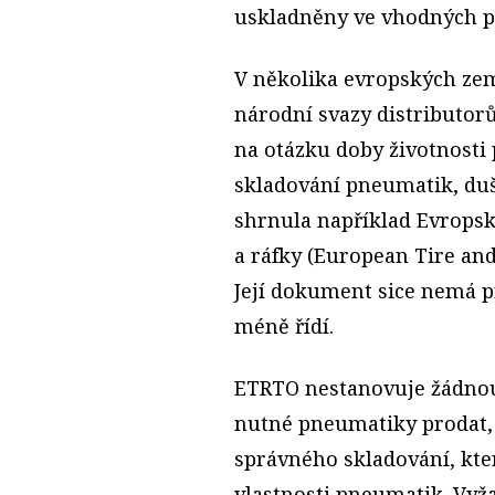
uskladněny ve vhodných 
V několika evropských zem
národní svazy distributor
na otázku doby životnost
skladování pneumatik, duší
shrnula například Evrops
a ráfky (European Tire an
Její dokument sice nemá prá
méně řídí.
ETRTO nestanovuje žádnou 
nutné pneumatiky prodat, 
správného skladování, kte
vlastnosti pneumatik. Vy