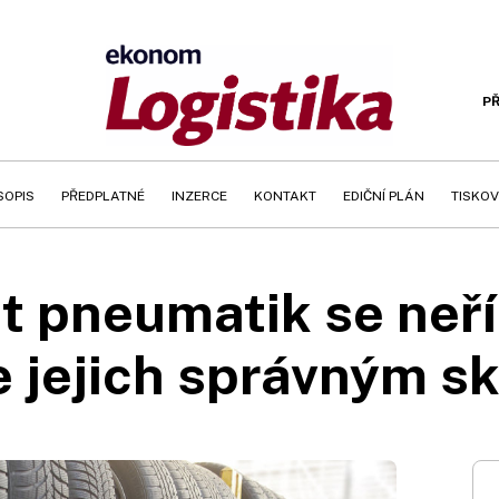
PŘ
SOPIS
PŘEDPLATNÉ
INZERCE
KONTAKT
EDIČNÍ PLÁN
TISKOV
t pneumatik se neř
e jejich správným 