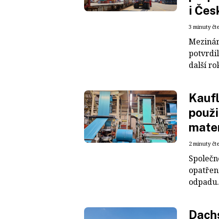
i Čes
3 minuty čt
Mezinár
potvrdil
další ro
Kaufl
použi
mater
2 minuty čt
Společn
opatřen
odpadu. 
Dachs