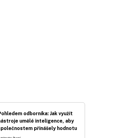
Pohledem odborníka: Jak využít
nástroje umělé inteligence, aby
společnostem přinášely hodnotu
 minuty čtení