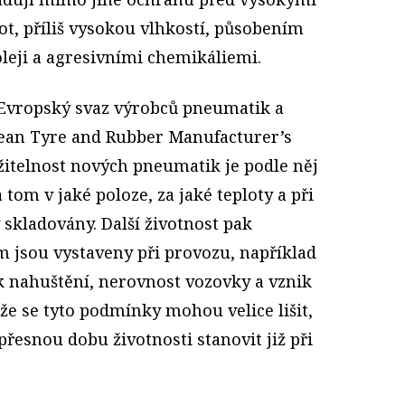
ot, příliš vysokou vlhkostí, působením
oleji a agresivními chemikáliemi.
 Evropský svaz výrobců pneumatik a
pean Tyre and Rubber Manufacturer’s
žitelnost nových pneumatik je podle něj
 tom v jaké poloze, za jaké teploty a při
 skladovány. Další životnost pak
m jsou vystaveny při provozu, například
lak nahuštění, nerovnost vozovky a vznik
že se tyto podmínky mohou velice lišit,
esnou dobu životnosti stanovit již při