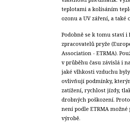
teplotami a kolísáním tepl
ozonu a UV záření, a také 
Podobně se k tomu staví i
zpracovatelů pryže (Euro
Association - ETRMA). Pou
v průběhu času závislá i na
jaké vlhkosti vzduchu byly
ovlivňují podmínky, který
zatížení, rychlost jízdy, t
drobných poškození. Proto
není podle ETRMA možné př
výrobě.