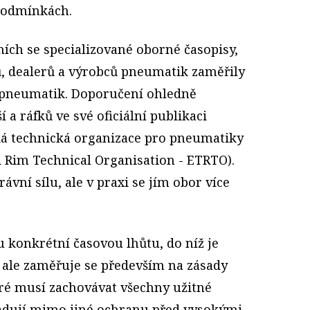
podmínkách.
ích se specializované oborné časopisy,
ů, dealerů a výrobců pneumatik zaměřily
i pneumatik. Doporučení ohledně
 a ráfků ve své oficiální publikaci
ká technická organizace pro pneumatiky
d Rim Technical Organisation - ETRTO).
vní sílu, ale v praxi se jím obor více
konkrétní časovou lhůtu, do níž je
ale zaměřuje se především na zásady
ré musí zachovávat všechny užitné
žadují mimo jiné ochranu před vysokými