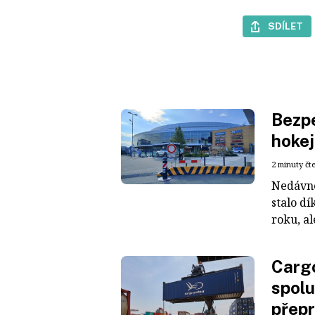
SDÍLET
Bezpe
hokej
2 minuty čt
Nedávné
stalo dí
roku, al
Cargo
spolu
přepr