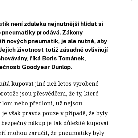
ik není zdaleka nejnutnější hlídat si
do pneumatiky prodává. Zákony
ři nových pneumatik, je ale nutné, aby
ejich životnost totiž zásadně ovlivňují
chovávány, říká Boris Tománek,
ečnosti Goodyear Dunlop.
mítá kupovat jiné než letos vyrobené
rotože jsou přesvědčeni, že ty, které
 loni nebo předloni, už nejsou
 je však pravda pouze v případě, že byly
 bezpečný nákup je tak důležité kupovat
teří mohou zaručit, že pneumatiky byly