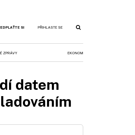
EDPLAŤTE SI
PŘIHLASTE SE
EKONOM
É ZPRÁVY
ídí datem
skladováním