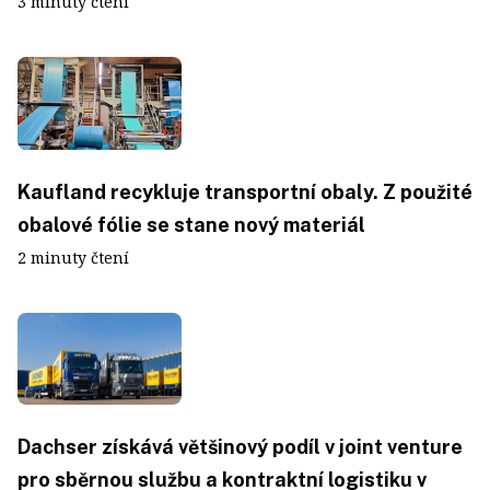
3 minuty čtení
Kaufland recykluje transportní obaly. Z použité
obalové fólie se stane nový materiál
2 minuty čtení
Dachser získává většinový podíl v joint venture
pro sběrnou službu a kontraktní logistiku v