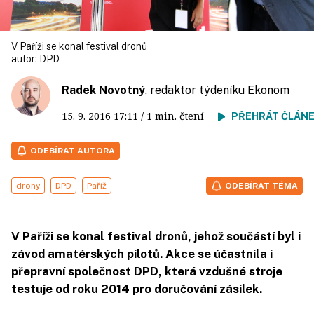
V Paříži se konal festival dronů
autor:
DPD
Radek Novotný
, redaktor týdeníku Ekonom
15. 9. 2016
17:11
/ 1 min. čtení
PŘEHRÁT ČLÁN
ODEBÍRAT AUTORA
drony
DPD
Paříž
ODEBÍRAT TÉMA
V Paříži se konal festival dronů, jehož součástí byl i
závod amatérských pilotů. Akce se účastnila i
přepravní společnost DPD, která vzdušné stroje
testuje od roku 2014 pro doručování zásilek.