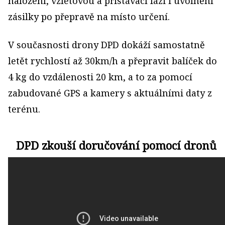
naložení, vzletovou a přistávací fázi i uvolnění
zásilky po přepravě na místo určení.
V současnosti drony DPD dokáží samostatně
letět rychlostí až 30km/h a přepravit balíček do
4 kg do vzdálenosti 20 km, a to za pomocí
zabudované GPS a kamery s aktuálními daty z
terénu.
DPD zkouší doručování pomocí dronů