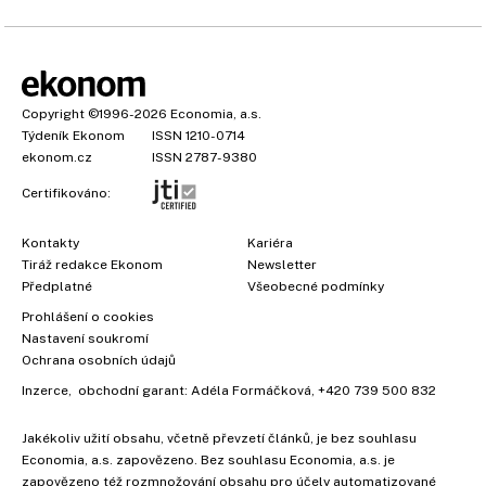
Copyright
©1996-2026
Economia, a.s.
Týdeník Ekonom
ISSN 1210-0714
ekonom.cz
ISSN 2787-9380
Certifikováno:
Kontakty
Kariéra
Tiráž redakce Ekonom
Newsletter
Předplatné
Všeobecné podmínky
Prohlášení o cookies
Nastavení soukromí
Ochrana osobních údajů
Inzerce
, obchodní garant:
Adéla Formáčková
,
+420 739 500 832
×
Jakékoliv užití obsahu, včetně převzetí článků, je bez souhlasu
Economia, a.s. zapovězeno. Bez souhlasu Economia, a.s. je
zapovězeno též rozmnožování obsahu pro účely automatizované