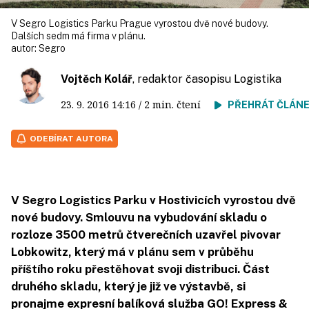
V Segro Logistics Parku Prague vyrostou dvě nové budovy.
Dalších sedm má firma v plánu.
autor:
Segro
Vojtěch Kolář
, redaktor časopisu Logistika
23. 9. 2016
14:16
/ 2 min. čtení
PŘEHRÁT ČLÁN
ODEBÍRAT AUTORA
V Segro Logistics Parku v Hostivicích vyrostou dvě
nové budovy. Smlouvu na vybudování skladu o
rozloze 3500 metrů čtverečních uzavřel pivovar
Lobkowitz, který má v plánu sem v průběhu
příštího roku přestěhovat svoji distribuci. Část
druhého skladu, který je již ve výstavbě, si
pronajme expresní balíková služba GO! Express &