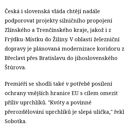
Česká i slovenská vláda chtějí nadále
podporovat projekty silničního propojení
Zlínského a Trenčínského kraje, jakož i z
Frýdku-Místku do Žiliny. V oblasti železniční
dopravy je plánovaná modernizace koridoru z
Břeclavi přes Bratislavu do jihoslovenského
Štúrova.
Premiéři se shodli také v potřebě posílení
ochrany vnějších hranice EU s cílem omezit
příliv uprchlíků. "Kvóty a povinné
přerozdělování uprchlíků je slepá ulička," řekl
Sobotka.