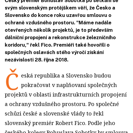
Český premiér Bohuslav Sobotka po setkání se
svým slovenským protějškem věří, že Česko a
Slovensko do konce roku uzavřou smlouvu o
ochraně vzdušného prostoru. "Máme nadále
otevřených několik projektů, je to především
dálniční propojení a rekonstrukce železničního
koridoru," řekl Fico. Premiéři také hovořili o
společných oslavách stého výročí získání
nezávislosti 28. října 2018.
Č
eská republika a Slovensko budou
pokračovat v naplňovaní společných
projektů v oblasti infrastrukturních propojení
a ochrany vzdušného prostoru. Po společné
schůzi české a slovenské vlády to řekl
slovenský premiér Robert Fico. Podle jeho
českého kolegy Bohuslava Sobotky by smlouva