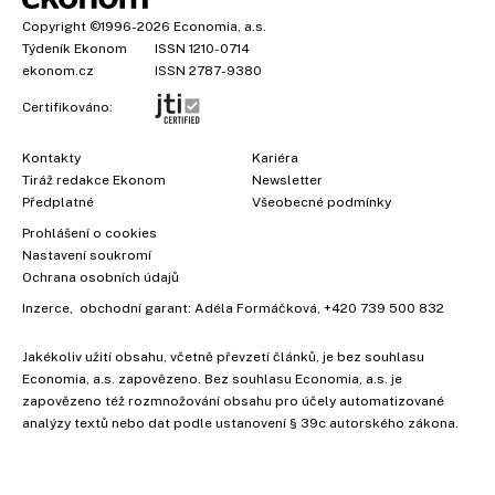
Copyright
©1996-2026
Economia, a.s.
Týdeník Ekonom
ISSN 1210-0714
ekonom.cz
ISSN 2787-9380
Certifikováno:
Kontakty
Kariéra
Tiráž redakce Ekonom
Newsletter
Předplatné
Všeobecné podmínky
Prohlášení o cookies
Nastavení soukromí
Ochrana osobních údajů
Inzerce
, obchodní garant:
Adéla Formáčková
,
+420 739 500 832
Jakékoliv užití obsahu, včetně převzetí článků, je bez souhlasu
×
Economia, a.s. zapovězeno. Bez souhlasu Economia, a.s. je
zapovězeno též rozmnožování obsahu pro účely automatizované
analýzy textů nebo dat podle ustanovení § 39c autorského zákona.