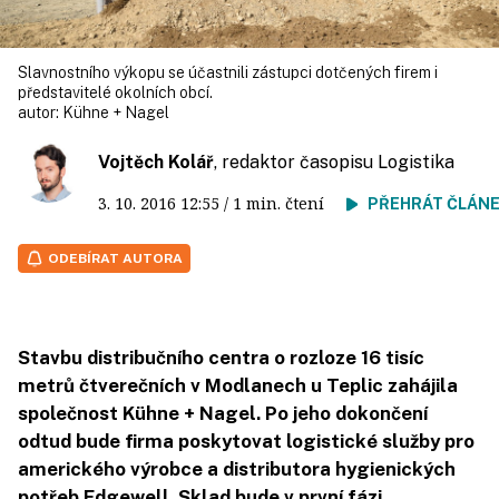
Slavnostního výkopu se účastnili zástupci dotčených firem i
představitelé okolních obcí.
autor:
Kühne + Nagel
Vojtěch Kolář
, redaktor časopisu Logistika
3. 10. 2016
12:55
/ 1 min. čtení
PŘEHRÁT ČLÁN
ODEBÍRAT AUTORA
Stavbu distribučního centra o rozloze 16 tisíc
metrů čtverečních v Modlanech u Teplic zahájila
společnost Kühne + Nagel. Po jeho dokončení
odtud bude firma poskytovat logistické služby pro
amerického výrobce a distributora hygienických
potřeb Edgewell. Sklad bude v první fázi