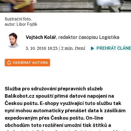
Ilustrační foto.
autor:
Libor Fojtík
Vojtěch Kolář
, redaktor časopisu Logistika
3. 10. 2016
16:23
/ 2 min. čtení
PŘEHRÁT ČLÁN
ODEBÍRAT AUTORA
Služba pro sdružování přepravních služeb
Balíkobot.cz spouští přímé datové napojení na
Českou poštu. E-shopy využívající tuto službu tak
nyní mohou automaticky přenášet data k zásilkám
expedovaným přes Českou poštu. On-line
obchodům toto rozšíření umožní tisk štítků a