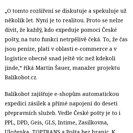
„O tomto rozšíření se diskutuje a spekuluje už
několik let. Nyní je to realitou. Proto se nelze
divit, že každý, kdo expeduje pomocí České
pošty, na tuto funkci netrpělivě čeká. To, že čas
jsou peníze, platí v oblasti e-commerce a v
logistice obecně snad ještě víc než kdekoli
jinde,“ říká Martin Šauer, manažer projektu
Balíkobot.cz.
Balíkobot zajišťuje e-shopům automatickou
expedici zásilek a přímé napojení do deseti
přepravních služeb. Vedle České pošty je to i
PPL, DPD, Geis, GLS, Intime, Zasilkovna,
Uloženka, TOPTRANS a Pošta bez hranic. K