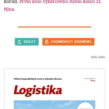
korun.
První kolo výběrového řízení končí 21.
října.
SDÍLET
ODEMKNOUT ZNÁMÉMU