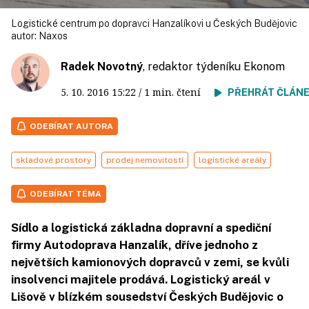
Logistické centrum po dopravci Hanzalíkovi u Českých Budějovic
autor:
Naxos
Radek Novotný
, redaktor týdeníku Ekonom
5. 10. 2016
15:22
/ 1 min. čtení
PŘEHRÁT ČLÁN
ODEBÍRAT AUTORA
skladové prostory
prodej nemovitostí
logistické areály
ODEBÍRAT TÉMA
Sídlo a logistická základna dopravní a spediční
firmy Autodoprava Hanzalík, dříve jednoho z
největších kamionových dopravců v zemi, se kvůli
insolvenci majitele prodává. Logistický areál v
Lišově v blízkém sousedství Českých Budějovic o