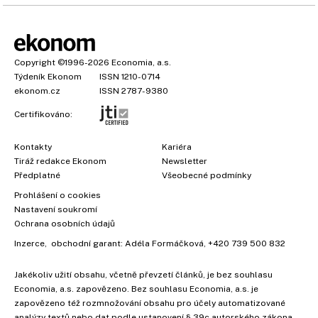
Copyright
©1996-2026
Economia, a.s.
Týdeník Ekonom
ISSN 1210-0714
ekonom.cz
ISSN 2787-9380
Certifikováno:
Kontakty
Kariéra
Tiráž redakce Ekonom
Newsletter
Předplatné
Všeobecné podmínky
Prohlášení o cookies
Nastavení soukromí
Ochrana osobních údajů
Inzerce
, obchodní garant:
Adéla Formáčková
,
+420 739 500 832
Jakékoliv užití obsahu, včetně převzetí článků, je bez souhlasu
×
Economia, a.s. zapovězeno. Bez souhlasu Economia, a.s. je
zapovězeno též rozmnožování obsahu pro účely automatizované
analýzy textů nebo dat podle ustanovení § 39c autorského zákona.