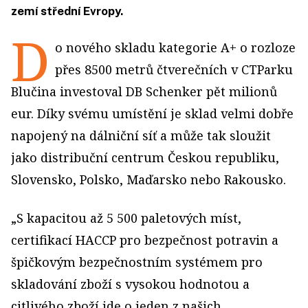
zemí střední Evropy.
D
o nového skladu kategorie A+ o rozloze
přes 8500 metrů čtverečních v CTParku
Blučina investoval DB Schenker pět milionů
eur. Díky svému umístění je sklad velmi dobře
napojený na dálniční síť a může tak sloužit
jako distribuční centrum Českou republiku,
Slovensko, Polsko, Maďarsko nebo Rakousko.
„S kapacitou až 5 500 paletových míst,
certifikací HACCP pro bezpečnost potravin a
špičkovým bezpečnostním systémem pro
skladování zboží s vysokou hodnotou a
citlivého zboží jde o jeden z našich