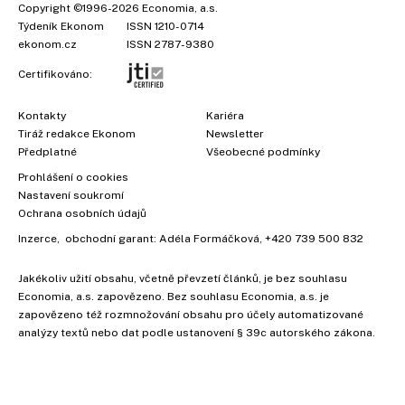
Copyright
©1996-2026
Economia, a.s.
Týdeník Ekonom
ISSN 1210-0714
ekonom.cz
ISSN 2787-9380
Certifikováno:
Kontakty
Kariéra
Tiráž redakce Ekonom
Newsletter
Předplatné
Všeobecné podmínky
Prohlášení o cookies
Nastavení soukromí
Ochrana osobních údajů
Inzerce
, obchodní garant:
Adéla Formáčková
,
+420 739 500 832
Jakékoliv užití obsahu, včetně převzetí článků, je bez souhlasu
Economia, a.s. zapovězeno. Bez souhlasu Economia, a.s. je
zapovězeno též rozmnožování obsahu pro účely automatizované
analýzy textů nebo dat podle ustanovení § 39c autorského zákona.