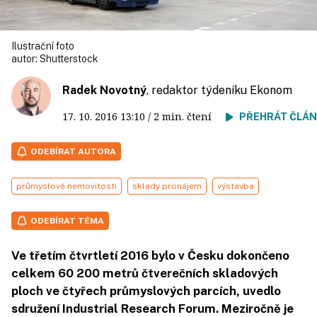
Ilustrační foto
autor:
Shutterstock
Radek Novotný
, redaktor týdeníku Ekonom
17. 10. 2016
13:10
/ 2 min. čtení
PŘEHRÁT ČLÁ
ODEBÍRAT AUTORA
průmyslové nemovitosti
sklady pronájem
výstavba
ODEBÍRAT TÉMA
Ve třetím čtvrtletí 2016 bylo v Česku dokončeno
celkem 60 200 metrů čtverečních skladových
ploch ve čtyřech průmyslových parcích, uvedlo
sdružení Industrial Research Forum. Meziročně je