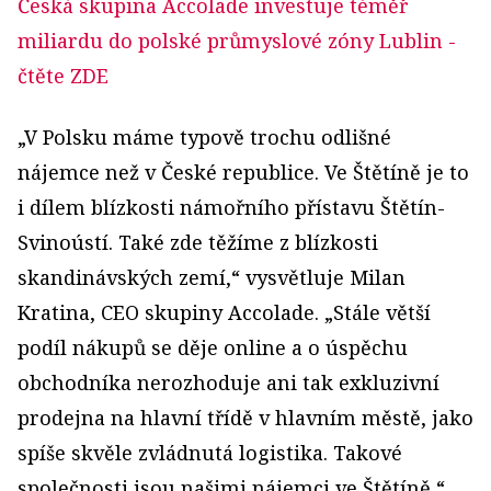
Česká skupina Accolade investuje téměř
miliardu do polské průmyslové zóny Lublin
-
čtěte ZDE
„V Polsku máme typově trochu odlišné
nájemce než v České republice. Ve Štětíně je to
i dílem blízkosti námořního přístavu Štětín-
Svinoústí. Také zde těžíme z blízkosti
skandinávských zemí,“ vysvětluje Milan
Kratina, CEO skupiny Accolade. „Stále větší
podíl nákupů se děje online a o úspěchu
obchodníka nerozhoduje ani tak exkluzivní
prodejna na hlavní třídě v hlavním městě, jako
spíše skvěle zvládnutá logistika. Takové
společnosti jsou našimi nájemci ve Štětíně,“