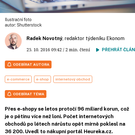
Ilustrační foto
autor:
Shutterstock
Radek Novotný
, redaktor týdeníku Ekonom
25. 10. 2016
09:42
/ 2 min. čtení
PŘEHRÁT ČLÁ
ODEBÍRAT AUTORA
e-commerce
e-shop
internetový obchod
ODEBÍRAT TÉMA
Přes e-shopy se letos protočí 96 miliard korun, což
je o pětinu více než loni. Počet internetových
obchodů po létech nárůstu opět mírně poklesl na
36 200. Uvedl to nákupní portál Heureka.cz.