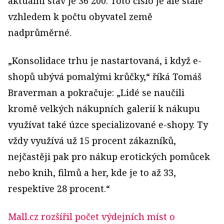
aktuální stav je 36 200. Toto číslo je ale stále
vzhledem k počtu obyvatel země
nadprůměrné.
„Konsolidace trhu je nastartovaná, i když e-
shopů ubývá pomalými krůčky,“ říká Tomáš
Braverman a pokračuje: „Lidé se naučili
kromě velkých nákupních galerií k nákupu
využívat také úzce specializované e-shopy. Ty
vždy využívá už 15 procent zákazníků,
nejčastěji pak pro nákup erotických pomůcek
nebo knih, filmů a her, kde je to až 33,
respektive 28 procent.“
Mall.cz rozšířil počet výdejních míst o