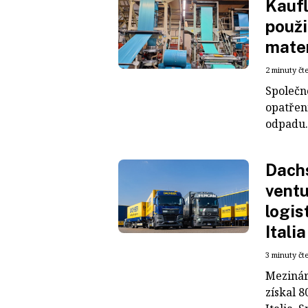
Kaufl
použi
mater
2 minuty čt
Společn
opatřen
odpadu. 
Dachs
ventu
logis
Italia
3 minuty čt
Mezinár
získal 8