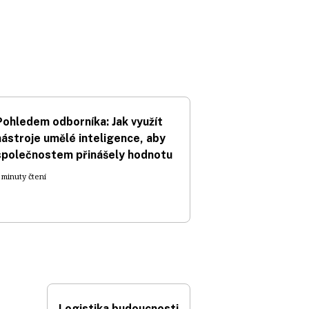
Pohledem odborníka: Jak využít
nástroje umělé inteligence, aby
společnostem přinášely hodnotu
 minuty čtení
Logistika budoucnosti