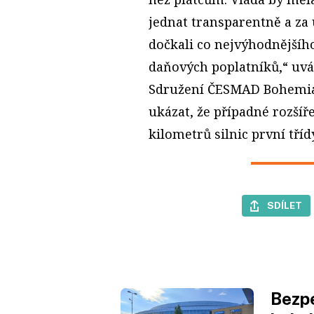
jednat transparentně a za
dočkali co nejvýhodnějšího
daňových poplatníků,“ uvá
Sdružení ČESMAD Bohemia 
ukázat, že případné rozšíř
kilometrů silnic první třídy
SDÍLET
Bezpe