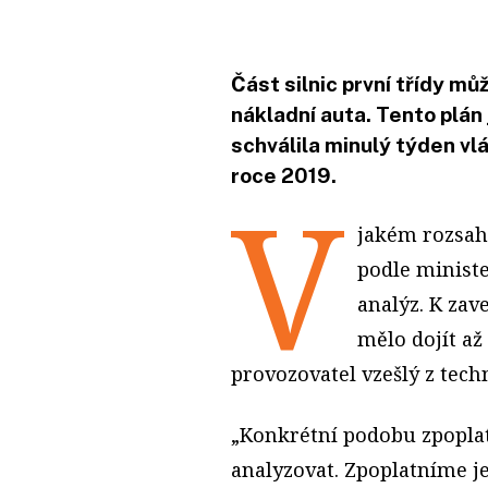
Část silnic první třídy m
nákladní auta. Tento plán
schválila minulý týden vlá
roce 2019.
V
jakém rozsah
podle minist
analýz. K za
mělo dojít a
provozovatel vzešlý z tech
„Konkrétní podobu zpoplat
analyzovat. Zpoplatníme je