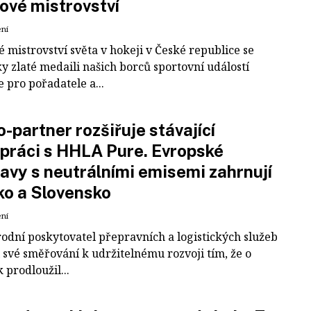
ové mistrovství
ení
 mistrovství světa v hokeji v České republice se
ky zlaté medaili našich borců sportovní událostí
e pro pořadatele a...
-partner rozšiřuje stávající
práci s HHLA Pure. Evropské
avy s neutrálními emisemi zahrnují
ko a Slovensko
ení
odní poskytovatel přepravních a logistických služeb
 své směřování k udržitelnému rozvoji tím, že o
k prodloužil...