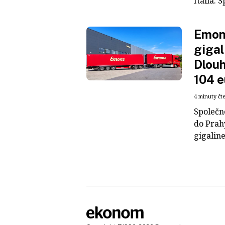
Italia. S
Emons
gigal
Dlouh
104 e
4 minuty čt
Společn
do Prah
gigaline