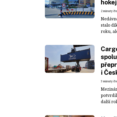
hokej
2 minuty čt
Nedávné
stalo dí
roku, al
Cargo
spolu
přepr
i Čes
3 minuty čt
Mezinár
potvrdil
další ro