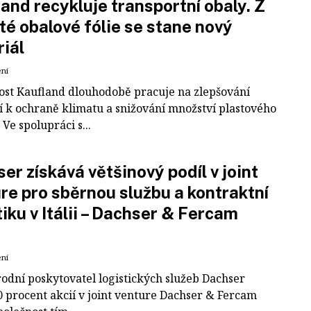
and recykluje transportní obaly. Z
té obalové fólie se stane nový
iál
ení
ost Kaufland dlouhodobě pracuje na zlepšování
í k ochraně klimatu a snižování množství plastového
Ve spolupráci s...
er získává většinový podíl v joint
re pro sběrnou službu a kontraktní
tiku v Itálii – Dachser & Fercam
ení
odní poskytovatel logistických služeb Dachser
0 procent akcií v joint venture Dachser & Fercam