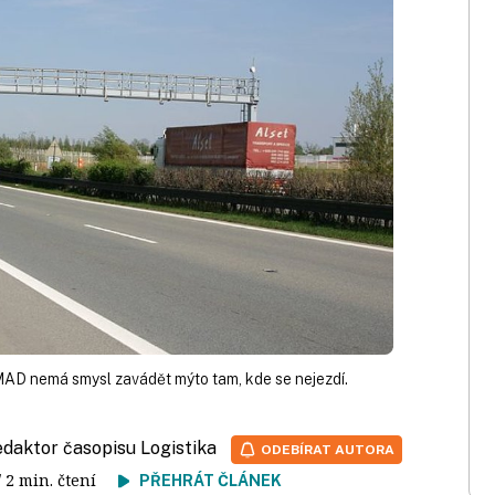
AD nemá smysl zavádět mýto tam, kde se nejezdí.
redaktor časopisu Logistika
ODEBÍRAT AUTORA
/ 2 min. čtení
PŘEHRÁT ČLÁNEK