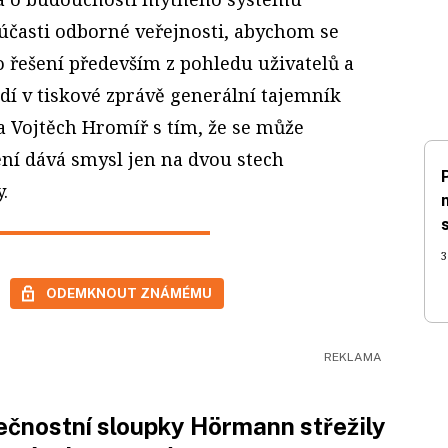
 účasti odborné veřejnosti, abychom se
 řešení především z pohledu uživatelů a
dí v tiskové zprávě generální tajemník
Vojtěch Hromíř s tím, že se může
ení dává smysl jen na dvou stech
.
3
ODEMKNOUT ZNÁMÉMU
čnostní sloupky Hörmann střežily