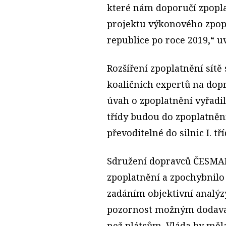
které nám doporučí zpopla
projektu výkonového zpop
republice po roce 2019,“ u
Rozšíření zpoplatnění sítě s
koaličních expertů na dopr
úvah o zpoplatnění vyřadili v
třídy budou do zpoplatnění
převoditelné do silnic I. tří
Sdružení dopravců ČESMAD
zpoplatnění a zpochybnilo
zadáním objektivní analýzy.
pozornost možným dodavat
než plátcům. Vláda by mě