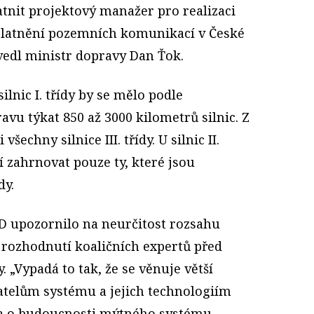
tnit projektový manažer pro realizaci
latnění pozemních komunikací v České
vedl ministr dopravy Dan Ťok.
ilnic I. třídy by se mělo podle
avu týkat 850 až 3000 kilometrů silnic. Z
šechny silnice III. třídy. U silnic II.
 zahrnovat pouze ty, které jsou
dy.
 upozornilo na neurčitost rozsahu
 rozhodnutí koaličních expertů před
 „Vypadá to tak, že se věnuje větší
elům systému a jejich technologiím
la o budoucnosti mýtného systému