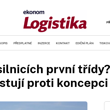
PŘ
SOPIS
PŘEDPLATNÉ
INZERCE
KONTAKT
EDIČNÍ PLÁN
TISKOV
ilnicích první třídy
stují proti koncepci