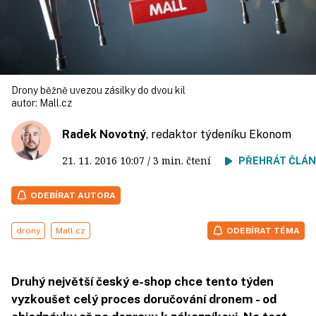
Drony běžně uvezou zásilky do dvou kil
autor:
Mall.cz
Radek Novotný
, redaktor týdeníku Ekonom
21. 11. 2016
10:07
/ 3 min. čtení
PŘEHRÁT ČLÁ
ODEBÍRAT AUTORA
drony
Mall.cz
ODEBÍRAT TÉMA
Druhý největší český e-shop chce tento týden
vyzkoušet celý proces doručování dronem - od