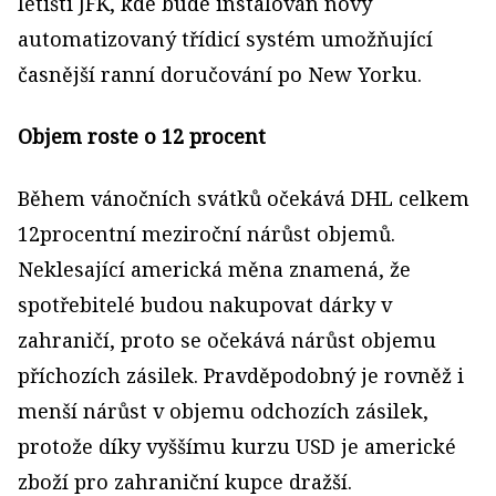
letišti JFK, kde bude instalován nový
automatizovaný třídicí systém umožňující
časnější ranní doručování po New Yorku.
Objem roste o 12 procent
Během vánočních svátků očekává DHL celkem
12procentní meziroční nárůst objemů.
Neklesající americká měna znamená, že
spotřebitelé budou nakupovat dárky v
zahraničí, proto se očekává nárůst objemu
příchozích zásilek. Pravděpodobný je rovněž i
menší nárůst v objemu odchozích zásilek,
protože díky vyššímu kurzu USD je americké
zboží pro zahraniční kupce dražší.