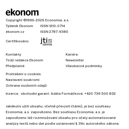
Copyright
©1996-2026
Economia, a.s.
Týdeník Ekonom
ISSN 1210-0714
ekonom.cz
ISSN 2787-9380
Certifikováno:
Kontakty
Kariéra
Tiráž redakce Ekonom
Newsletter
Předplatné
Všeobecné podmínky
Prohlášení o cookies
Nastavení soukromí
Ochrana osobních údajů
Inzerce
, obchodní garant:
Adéla Formáčková
,
+420 739 500 832
Jakékoliv užití obsahu, včetně převzetí článků, je bez souhlasu
Economia, a.s. zapovězeno. Bez souhlasu Economia, a.s. je
zapovězeno též rozmnožování obsahu pro účely automatizované
analýzy textů nebo dat podle ustanovení § 39c autorského zákona.