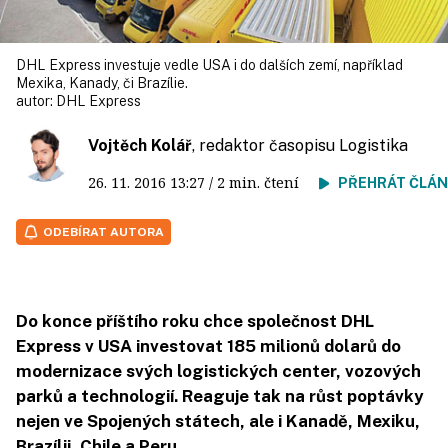
DHL Express investuje vedle USA i do dalších zemí, například
Mexika, Kanady, či Brazílie.
autor:
DHL Express
Vojtěch Kolář
, redaktor časopisu Logistika
26. 11. 2016
13:27
/ 2 min. čtení
PŘEHRÁT ČLÁ
ODEBÍRAT AUTORA
Do konce příštího roku chce společnost DHL
Express v USA investovat 185 milionů dolarů do
modernizace svých logistických center, vozových
parků a technologií. Reaguje tak na růst poptávky
nejen ve Spojených státech, ale i Kanadě, Mexiku,
Brazílii, Chile a Peru.