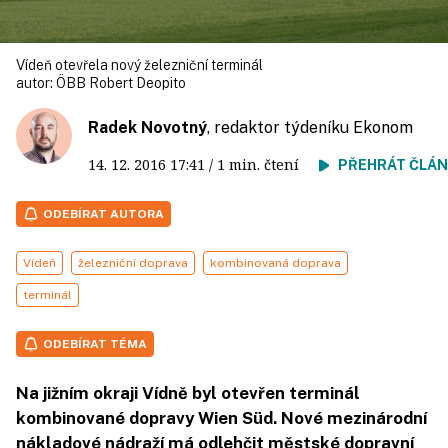
Vídeň otevřela nový železniční terminál
autor:
ÖBB Robert Deopito
Radek Novotný
, redaktor týdeníku Ekonom
14. 12. 2016
17:41
/ 1 min. čtení
PŘEHRÁT ČLÁ
ODEBÍRAT AUTORA
Vídeň
železniční doprava
kombinovaná doprava
terminál
ODEBÍRAT TÉMA
Na jižním okraji Vídně byl otevřen terminál
kombinované dopravy Wien Süd. Nové mezinárodní
nákladové nádraží má odlehčit městské dopravní