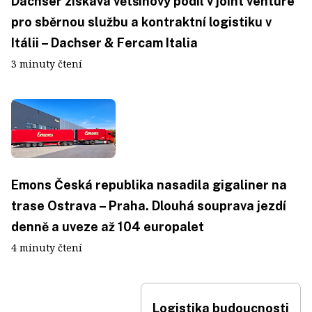
Dachser získává většinový podíl v joint venture
pro sběrnou službu a kontraktní logistiku v
Itálii – Dachser & Fercam Italia
3 minuty čtení
Emons Česká republika nasadila gigaliner na
trase Ostrava – Praha. Dlouhá souprava jezdí
denně a uveze až 104 europalet
4 minuty čtení
Logistika budoucnosti