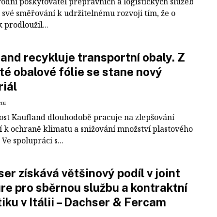
odní poskytovatel přepravních a logistických služeb
 své směřování k udržitelnému rozvoji tím, že o
k prodloužil...
and recykluje transportní obaly. Z
té obalové fólie se stane nový
iál
ení
ost Kaufland dlouhodobě pracuje na zlepšování
í k ochraně klimatu a snižování množství plastového
Ve spolupráci s...
er získává většinový podíl v joint
re pro sběrnou službu a kontraktní
tiku v Itálii – Dachser & Fercam