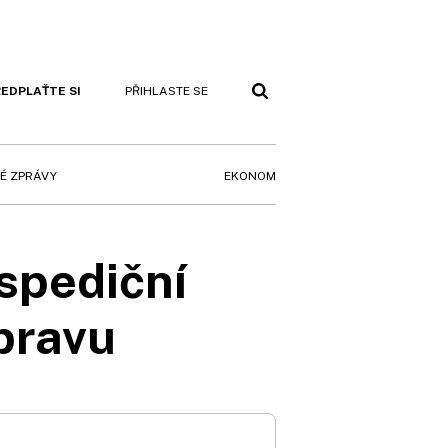
EDPLAŤTE SI
PŘIHLASTE SE
EKONOM
É ZPRÁVY
 spediční
pravu