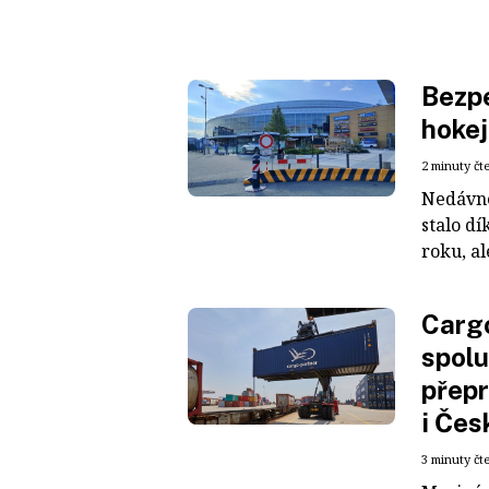
Bezpe
hokej
2 minuty čt
Nedávné
stalo dí
roku, al
Cargo
spolu
přepr
i Čes
3 minuty čt