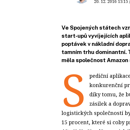
20. 12. 2016
15:15
Ve Spojených státech vzni
start-upů vyvíjejících apl
poptávek v nákladní dopra
tamním trhu dominantní. T
měla společnost Amazon sp
S
pediční aplikac
konkurenční pr
díky tomu, že b
zásilek a dopra
logistických společností b
15 procent, které si coby 