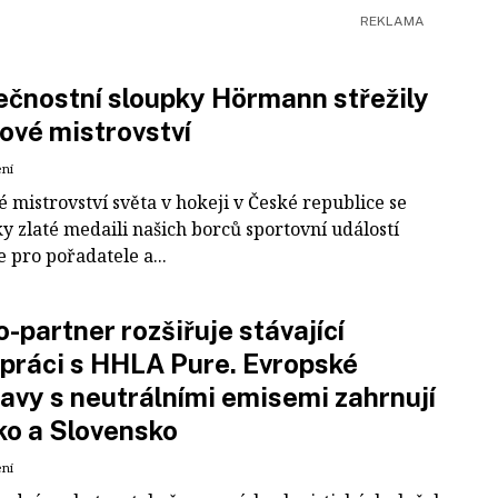
čnostní sloupky Hörmann střežily
ové mistrovství
ení
 mistrovství světa v hokeji v České republice se
ky zlaté medaili našich borců sportovní událostí
e pro pořadatele a...
-partner rozšiřuje stávající
práci s HHLA Pure. Evropské
avy s neutrálními emisemi zahrnují
ko a Slovensko
ení