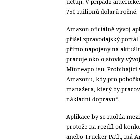
účtují. V případě americk
750 milionů dolarů ročně.
Amazon oficiálně vývoj apl
přišel zpravodajský portál
přímo napojený na aktuální
pracuje okolo stovky vývoj
Minneapolisu. Probíhající 
Amazonu, kdy pro pobočku
manažera, který by pracov
nákladní dopravu“.
Aplikace by se mohla mezi
protože na rozdíl od konk
anebo Trucker Path, má A