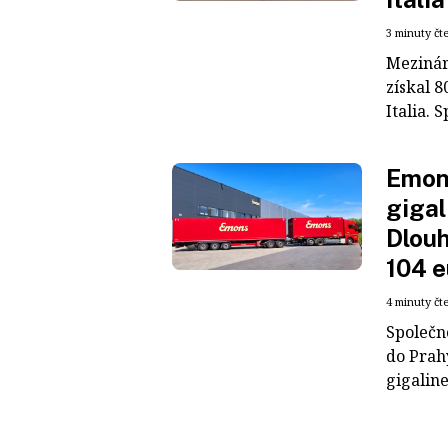
3 minuty čt
Mezinár
získal 8
Italia. S
Emons
gigal
Dlouh
104 e
4 minuty čt
Společn
do Prah
gigaline