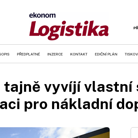
PŘ
SOPIS
PŘEDPLATNÉ
INZERCE
KONTAKT
EDIČNÍ PLÁN
TISKOV
ajně vyvíjí vlastní
kaci pro nákladní do