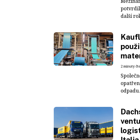
Mezinár
potvrdil
další ro
Kaufl
použi
mater
2 minuty čt
Společn
opatřen
odpadu. 
Dachs
ventu
logis
Italia