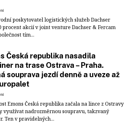
ení
odní poskytovatel logistických služeb Dachser
0 procent akcií v joint venture Dachser & Fercam
polečnost tím...
 Česká republika nasadila
iner na trase Ostrava – Praha.
á souprava jezdí denně a uveze až
uropalet
ení
ost Emons Česká republika začala na lince z Ostravy
y využívat nadrozměrnou soupravu, takzvaný
r. Ten v pravidelných...