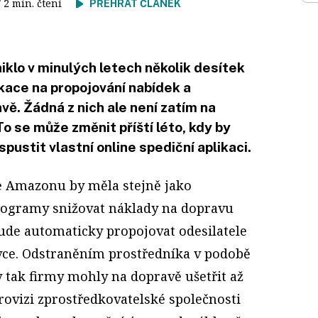
/ 2 min. čtení
PŘEHRÁT ČLÁNEK
klo v minulých letech několik desítek
ikace na propojování nabídek a
vě. Žádná z nich ale není zatím na
o se může změnit příští léto, kdy by
ustit vlastní online spediční aplikaci.
e Amazonu by měla stejně jako
ogramy snižovat náklady na dopravu
ude automaticky propojovat odesilatele
vce. Odstraněním prostředníka v podobě
y tak firmy mohly na dopravě ušetřit až
provizi zprostředkovatelské společnosti