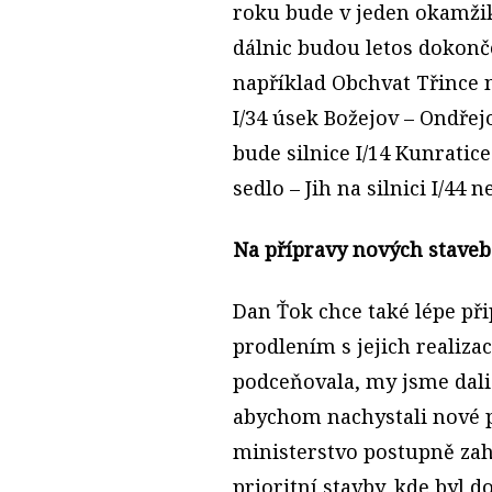
roku bude v jeden okamži
dálnic budou letos dokonče
například Obchvat Třince na
I/34 úsek Božejov – Ondřej
bude silnice I/14 Kunratic
sedlo – Jih na silnici I/44 
Na přípravy nových staveb 
Dan Ťok chce také lépe př
prodlením s jejich realizac
podceňovala, my jsme dali
abychom nachystali nové pr
ministerstvo postupně za
prioritní stavby, kde byl