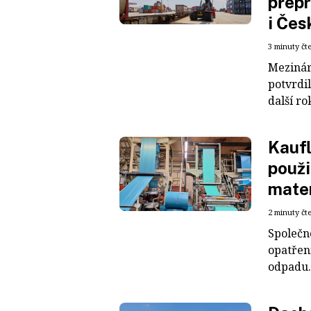
přepr
i Čes
3 minuty čt
Mezinár
potvrdil
další ro
Kaufl
použi
mater
2 minuty čt
Společn
opatřen
odpadu. 