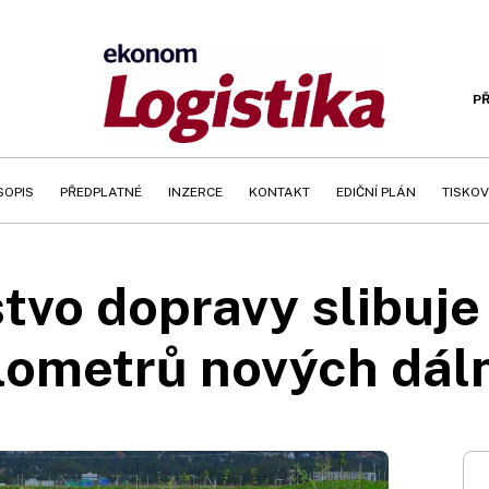
PŘ
SOPIS
PŘEDPLATNÉ
INZERCE
KONTAKT
EDIČNÍ PLÁN
TISKOV
tvo dopravy slibuj
lometrů nových dál