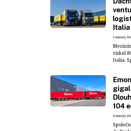
Dachs
ventu
logis
Italia
3 minuty čt
Mezinár
získal 8
Italia. S
Emons
gigal
Dlouh
104 e
4 minuty čt
Společn