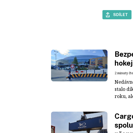
SDÍLET
Bezpe
hokej
2 minuty čt
Nedávné
stalo dí
roku, al
Cargo
spolu