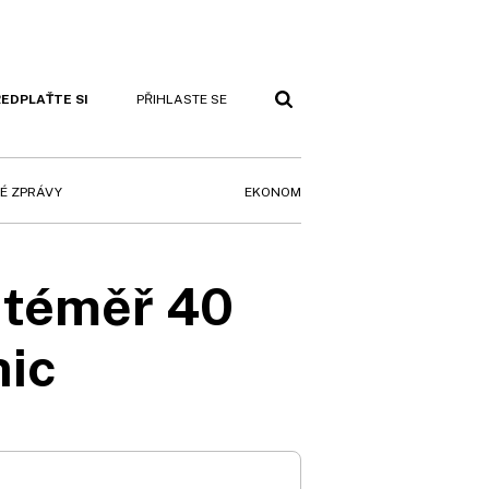
EDPLAŤTE SI
PŘIHLASTE SE
EKONOM
É ZPRÁVY
e téměř 40
nic