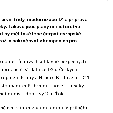
 první třídy, modernizace D1 a příprava
oky. Takové jsou plány ministerstva
át by měl také lépe čerpat evropské
raží a pokračovat v kampaních pro
 kilometrů nových a hlavně bezpečných
 například část dálnice D3 u Českých
ropojení Prahy a Hradce Králové na D11
stoupání za Příbramí a nové tři úseky
ádí ministr dopravy Dan Ťok.
ačovat v intenzivním tempu. V průběhu