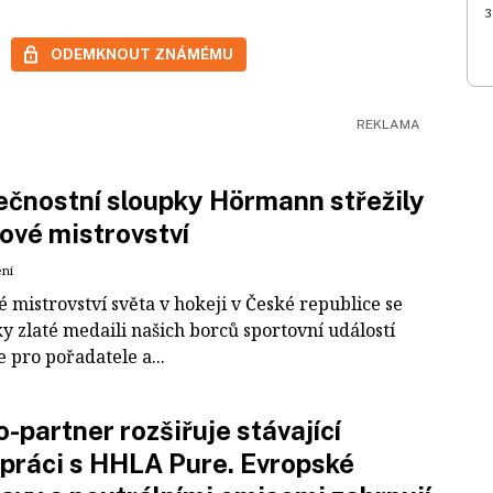
3
ODEMKNOUT ZNÁMÉMU
čnostní sloupky Hörmann střežily
ové mistrovství
ení
 mistrovství světa v hokeji v České republice se
ky zlaté medaili našich borců sportovní událostí
e pro pořadatele a...
-partner rozšiřuje stávající
práci s HHLA Pure. Evropské