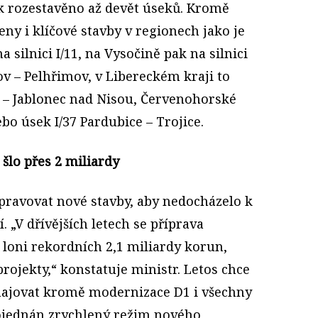
k rozestavěno až devět úseků. Kromě
ny i klíčové stavby v regionech jako je
 silnici I/11, na Vysočině pak na silnici
ov – Pelhřimov, v Libereckém kraji to
e – Jablonec nad Nisou, Červenohorské
nebo úsek I/37 Pardubice – Trojice.
šlo přes 2 miliardy
ipravovat nové stavby, aby nedocházelo k
í. „V dřívějších letech se příprava
 loni rekordních 2,1 miliardy korun,
ojekty,“ konstatuje ministr. Letos chce
hajovat kromě modernizace D1 i všechny
 dojednán zrychlený režim nového