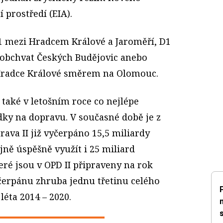
 prostředí (EIA).
11 mezi Hradcem Králové a Jaroměří, D1
, obchvat Českých Budějovic anebo
Hradce Králové směrem na Olomouc.
také v letošním roce co nejlépe
dky na dopravu. V současné době je z
va II již vyčerpáno 15,5 miliardy
jně úspěšně využít i 25 miliard
ré jsou v OPD II připraveny na rok
yčerpánu zhruba jednu třetinu celého
éta 2014 – 2020.