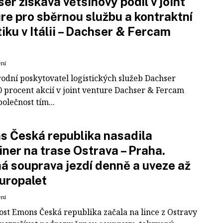
er získává většinový podíl v joint
re pro sběrnou službu a kontraktní
tiku v Itálii – Dachser & Fercam
ení
odní poskytovatel logistických služeb Dachser
0 procent akcií v joint venture Dachser & Fercam
polečnost tím...
 Česká republika nasadila
iner na trase Ostrava – Praha.
á souprava jezdí denně a uveze až
uropalet
ení
ost Emons Česká republika začala na lince z Ostravy