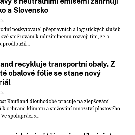
avy s neutrálními emisemi zahrnují
ko a Slovensko
ení
odní poskytovatel přepravních a logistických služeb
 své směřování k udržitelnému rozvoji tím, že o
k prodloužil...
and recykluje transportní obaly. Z
té obalové fólie se stane nový
iál
ení
ost Kaufland dlouhodobě pracuje na zlepšování
í k ochraně klimatu a snižování množství plastového
Ve spolupráci s...