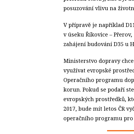
posuzování vlivu na životní
V přípravě je například D
v úseku Říkovice – Přerov
zahájení budování D35 u 
Ministerstvo dopravy chce 
využívat evropské prostře
Operačního programu dopra
korun. Pokud se podaří ste
evropských prostředků, kte
2017, bude mít letos ČR v
operačního programu pro l