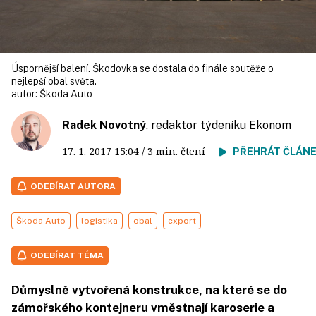
Úspornější balení. Škodovka se dostala do finále soutěže o
nejlepší obal světa.
autor:
Škoda Auto
Radek Novotný
, redaktor týdeníku Ekonom
17. 1. 2017
15:04
/ 3 min. čtení
PŘEHRÁT ČLÁN
ODEBÍRAT AUTORA
Škoda Auto
logistika
obal
export
ODEBÍRAT TÉMA
Důmyslně vytvořená konstrukce, na které se do
zámořského kontejneru vměstnají karoserie a