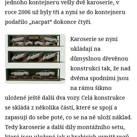
jednoho kontejneru vešly dvě karoserie, v
roce 2006 už byly tři a nyní se do kontejneru
podařilo „nacpat“ dokonce čtyři.
Karoserie se nyní
ukládají na
důmyslnou dřevěnou
konstrukci tak, že nad
dvěma spodními jsou
na rámu šikmo
uložené ještě další dva vozy. Celá konstrukce
se skládá z několika částí, které se spojí a
zapasují do sebe poté, co se na ně uloží náklad.
Tedy karoserie a další díly montážního setu,
které jsou uložené jak v krabicích uvnitř vozů,