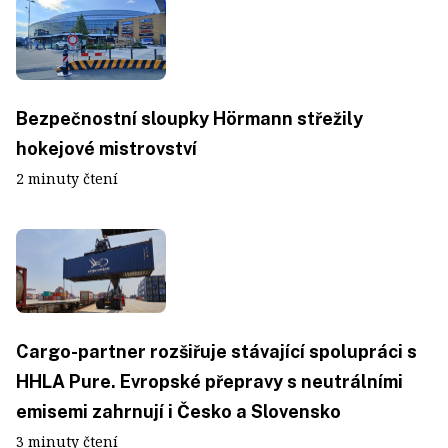
Bezpečnostní sloupky Hörmann střežily
hokejové mistrovství
2 minuty čtení
Cargo-partner rozšiřuje stávající spolupráci s
HHLA Pure. Evropské přepravy s neutrálními
emisemi zahrnují i Česko a Slovensko
3 minuty čtení