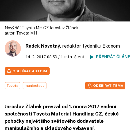
Nový šéf Toyota MH CZ Jaroslav Žlábek
autor:
Toyota MH
Radek Novotný
, redaktor týdeníku Ekonom
14. 2. 2017
08:53
/ 1 min. čtení
PŘEHRÁT ČLÁN
ODEBÍRAT AUTORA
Toyota
manipulace
ODEBÍRAT TÉMA
Jaroslav Žlábek převzal od 1. února 2017 vedení
společnosti Toyota Material Handling CZ, české
pobočky největšího světového dodavatele
manipulačního a skladového vybavení.