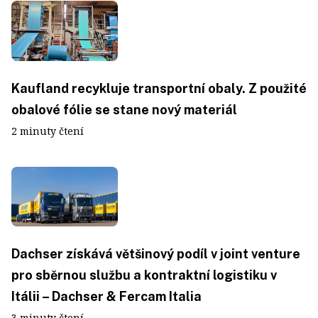
Kaufland recykluje transportní obaly. Z použité
obalové fólie se stane nový materiál
2 minuty čtení
Dachser získává většinový podíl v joint venture
pro sběrnou službu a kontraktní logistiku v
Itálii – Dachser & Fercam Italia
3 minuty čtení