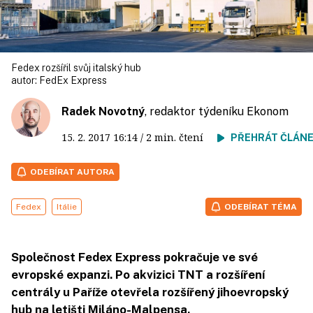
Fedex rozšířil svůj italský hub
autor:
FedEx Express
Radek Novotný
, redaktor týdeníku Ekonom
15. 2. 2017
16:14
/ 2 min. čtení
PŘEHRÁT ČLÁN
ODEBÍRAT AUTORA
Fedex
Itálie
ODEBÍRAT TÉMA
Společnost Fedex Express pokračuje ve své
evropské expanzi. Po akvizici TNT a rozšíření
centrály u Paříže otevřela rozšířený jihoevropský
hub na letišti Miláno-Malpensa.