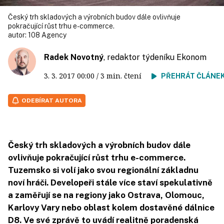
Český trh skladových a výrobních budov dále ovlivňuje
pokračující růst trhu e-commerce.
autor:
108 Agency
Radek Novotný
, redaktor týdeníku Ekonom
3. 3. 2017
00:00
/ 3 min. čtení
PŘEHRÁT ČLÁNE
ODEBÍRAT AUTORA
Český trh skladových a výrobních budov dále
ovlivňuje pokračující růst trhu e-commerce.
Tuzemsko si volí jako svou regionální základnu
noví hráči. Developeři stále více staví spekulativně
a zaměřují se na regiony jako Ostrava, Olomouc,
Karlovy Vary nebo oblast kolem dostavěné dálnice
D8. Ve své zprávě to uvádí realitně poradenská