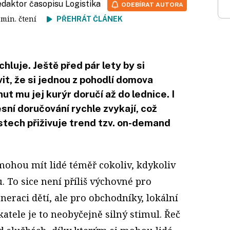
redaktor časopisu Logistika
ODEBÍRAT AUTORA
6 min. čtení
PŘEHRÁT ČLÁNEK
hluje. Ještě před pár lety by si
t, že si jednou z pohodlí domova
t mu jej kurýr doručí až do lednice. I
esní doručování rychle zvykají, což
tech přiživuje trend tzv. on-demand
mohou mít lidé téměř cokoliv, kdykoliv
. To sice není příliš výchovné pro
eraci dětí, ale pro obchodníky, lokální
katele je to neobyčejně silný stimul. Řeč