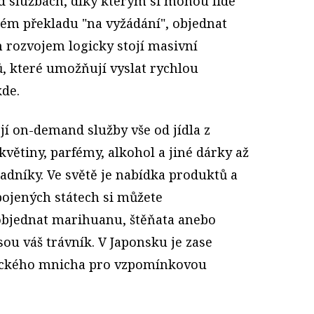
 službách, díky kterým si mohou lidé
ném překladu "na vyžádání", objednat
ch rozvojem logicky stojí masivní
ů, které umožňují vyslat rychlou
kde.
jí on-demand služby vše od jídla z
květiny, parfémy, alkohol a jiné dárky až
adníky. Ve světě je nabídka produktů a
Spojených státech si můžete
objednat marihuanu, štěňata anebo
sou váš trávník. V Japonsku je zase
ického mnicha pro vzpomínkovou