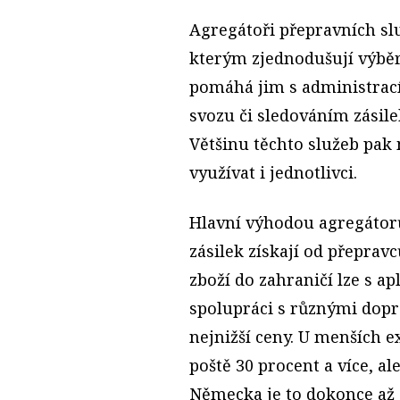
Agregátoři přepravních slu
kterým zjednodušují výbě
pomáhá jim s administrací
svozu či sledováním zásil
Většinu těchto služeb pa
využívat i jednotlivci.
Hlavní výhodou agregátorů 
zásilek získají od přepravc
zboží do zahraničí lze s ap
spolupráci s různými dopr
nejnižší ceny. U menších ex
poště 30 procent a více, a
Německa je to dokonce až 