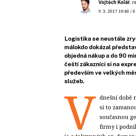
Vojtěch Kolář
, 
9. 3. 2017
10:46
/ 
Logistika se neustále zryc
málokdo dokázal představi
objedná nákup a do 90 minu
čeští zákazníci si na expr
především ve velkých měs
služeb.
V
dnešní době 
si to zamanou
současnou gen
firmy i podni