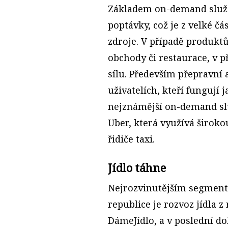
Základem on-demand služe
poptávky, což je z velké 
zdroje. V případě produktů 
obchody či restaurace, v p
sílu. Především přepravní 
uživatelích, kteří fungují 
nejznámější on-demand sl
Uber, která využívá širokou
řidiče taxi.
Jídlo táhne
Nejrozvinutějším segmen
republice je rozvoz jídla z
DámeJídlo, a v poslední do