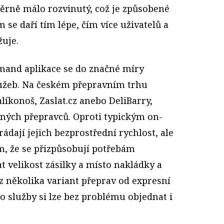
měrně málo rozvinutý, což je způsobené
se daří tím lépe, čím více uživatelů a
žuje.
mand aplikace se do značné míry
služeb. Na českém přepravním trhu
líkonoš, Zaslat.cz anebo DeliBarry,
zných přepravců. Oproti typickým on-
dají jejich bezprostřední rychlost, ale
m, že se přizpůsobují potřebám
t velikost zásilky a místo nakládky a
z několika variant přeprav od expresní
o služby si lze bez problému objednat i