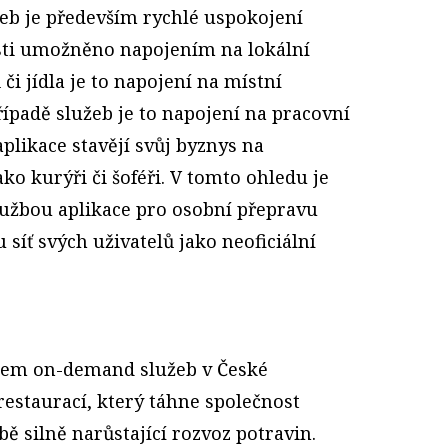
b je především rychlé uspokojení
části umožněno napojením na lokální
či jídla je to napojení na místní
řípadě služeb je to napojení na pracovní
aplikace stavějí svůj byznys na
jako kurýři či šoféři. V tomto ohledu je
užbou aplikace pro osobní přepravu
 síť svých uživatelů jako neoficiální
tem on-demand služeb v České
 restaurací, který táhne společnost
bě silně narůstající rozvoz potravin.