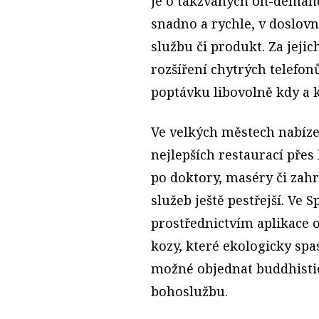
je o takzvaných on-demand
snadno a rychle, v doslov
službu či produkt. Za jeji
rozšíření chytrých telefon
poptávku libovolně kdy a 
Ve velkých městech nabíze
nejlepších restaurací přes 
po doktory, maséry či zahr
služeb ještě pestřejší. Ve 
prostřednictvím aplikace 
kozy, které ekologicky spa
možné objednat buddhist
bohoslužbu.