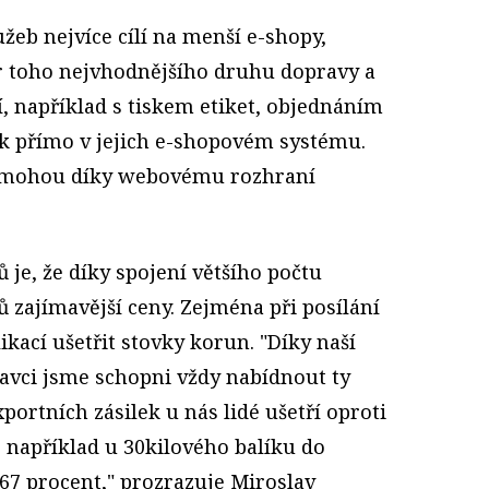
žeb nejvíce cílí na menší e-shopy,
r toho nejvhodnějšího druhu dopravy a
, například s tiskem etiket, objednáním
ek přímo v jejich e-shopovém systému.
k mohou díky webovému rozhraní
je, že díky spojení většího počtu
ů zajímavější ceny. Zejména při posílání
likací ušetřit stovky korun. "Díky naší
avci jsme schopni vždy nabídnout ty
portních zásilek u nás lidé ušetří oproti
le například u 30kilového balíku do
67 procent," prozrazuje Miroslav