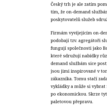
Český trh je ale zatím po
tím, že on-demand službám 
poskytovatelů služeb sdru
Firmám vyvíjejícím on-de
podobají tzv. agregátoři 
fungují společnosti jako Ba
které sdružují nabídky rů
demand službám sice postrá
jsou jimi inspirované v to
zákazníka. Tomu stačí zada
vykládky a může si vybrat 
po ekonomickou. Skrze tyt
paletovou přepravu.