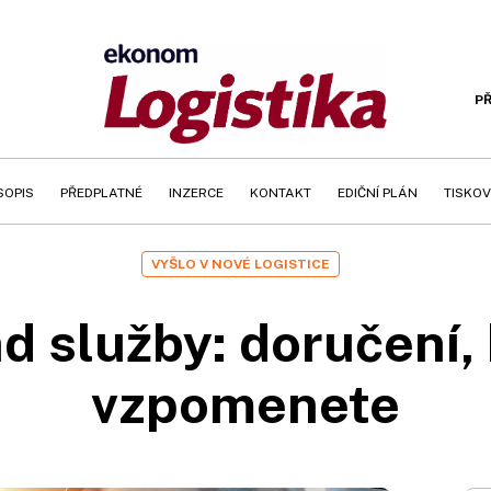
PŘ
SOPIS
PŘEDPLATNÉ
INZERCE
KONTAKT
EDIČNÍ PLÁN
TISKOV
VYŠLO V NOVÉ LOGISTICE
služby: doručení, 
vzpomenete