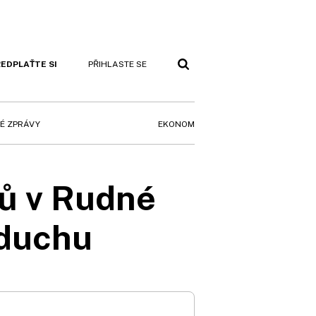
EDPLAŤTE SI
PŘIHLASTE SE
EKONOM
É ZPRÁVY
ů v Rudné
 duchu