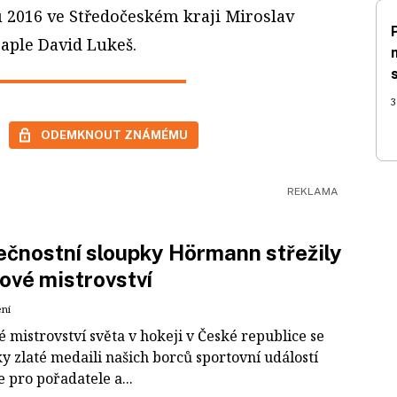
 2016 ve Středočeském kraji Miroslav
raple David Lukeš.
3
ODEMKNOUT ZNÁMÉMU
čnostní sloupky Hörmann střežily
ové mistrovství
ení
 mistrovství světa v hokeji v České republice se
ky zlaté medaili našich borců sportovní událostí
e pro pořadatele a...