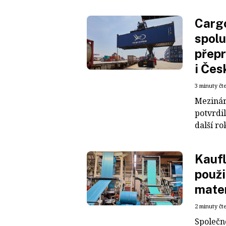
Cargo
spolu
přepr
i Čes
3 minuty čt
Mezinár
potvrdil
další ro
Kaufl
použi
mater
2 minuty čt
Společn