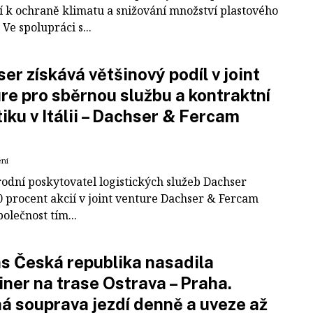
í k ochraně klimatu a snižování množství plastového
Ve spolupráci s...
er získává většinový podíl v joint
re pro sběrnou službu a kontraktní
tiku v Itálii – Dachser & Fercam
ení
odní poskytovatel logistických služeb Dachser
0 procent akcií v joint venture Dachser & Fercam
polečnost tím...
 Česká republika nasadila
iner na trase Ostrava – Praha.
á souprava jezdí denně a uveze až