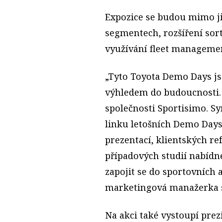
Expozice se budou mimo j
segmentech, rozšíření sor
využívání fleet manageme
„Tyto Toyota Demo Days js
výhledem do budoucnosti. 
společnosti Sportisimo. S
linku letošních Demo Days
prezentací, klientských ref
případových studií nabíd
zapojit se do sportovních 
marketingová manažerka s
Na akci také vystoupí prez