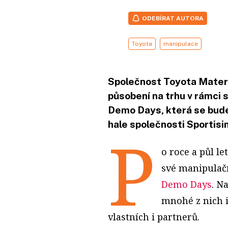
ODEBÍRAT AUTORA
Toyota
manipulace
Společnost Toyota Materi
působení na trhu v rámci 
Demo Days, která se bude 
hale společnosti Sportisi
P
o roce a půl l
své manipulačn
Demo Days
. N
mnohé z nich i
vlastních i partnerů.