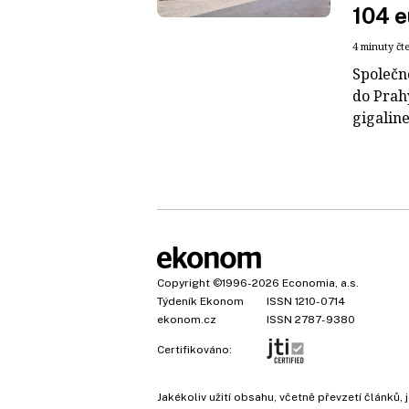
104 e
4 minuty čt
Společn
do Prah
gigaline
Copyright
©1996-2026
Economia, a.s.
Týdeník Ekonom
ISSN 1210-0714
ekonom.cz
ISSN 2787-9380
Certifikováno:
Jakékoliv užití obsahu, včetně převzetí článk