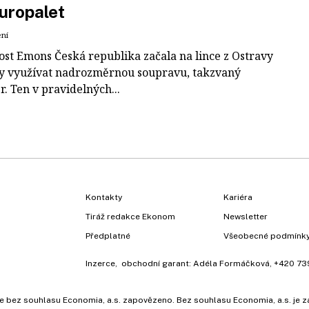
uropalet
ení
ost Emons Česká republika začala na lince z Ostravy
y využívat nadrozměrnou soupravu, takzvaný
r. Ten v pravidelných...
Kontakty
Kariéra
Tiráž redakce Ekonom
Newsletter
Předplatné
Všeobecné podmínk
Inzerce
, obchodní garant:
Adéla Formáčková
,
+420 73
ů, je bez souhlasu Economia, a.s. zapovězeno. Bez souhlasu Economia, a.s. j