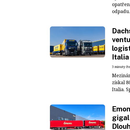
opatřen
odpadu. 
Dachs
ventu
logis
Italia
3 minuty čt
Mezinár
získal 8
Italia. S
Emons
gigal
Dlouh