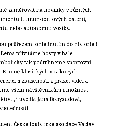
iné zaměřovat na novinky v různých
timentu lithium-iontových baterií,
ntu nebo autonomní vozíky.
ou průřezem, ohlédnutím do historie i
Letos přivítáme hosty v hale
ymbolicky tak podtrhneme sportovní
. Kromě klasických vozíkových
erencí a zkušeností z praxe, videí a
neme všem návštěvníkům i možnost
aktivit,“ uvedla Jana Bobysudová,
polečnosti.
ident České logistické asociace Václav