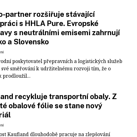
-partner rozšiřuje stávající
práci s HHLA Pure. Evropské
avy s neutrálními emisemi zahrnují
ko a Slovensko
ení
odní poskytovatel přepravních a logistických služeb
 své směřování k udržitelnému rozvoji tím, že o
k prodloužil...
and recykluje transportní obaly. Z
té obalové fólie se stane nový
iál
ení
ost Kaufland dlouhodobě pracuje na zlepšování