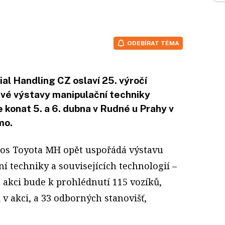
ODEBÍRAT TÉMA
al Handling CZ oslaví 25. výročí
své výstavy manipulační techniky
konat 5. a 6. dubna v Rudné u Prahy v
mo.
etos Toyota MH opět uspořádá výstavu
í techniky a souvisejících technologií –
a akci bude k prohlédnutí 115 vozíků,
 v akci, a 33 odborných stanovišť,