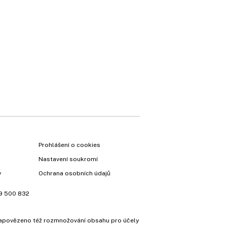
×
Prohlášení o cookies
Nastavení soukromí
y
Ochrana osobních údajů
9 500 832
e zapovězeno též rozmnožování obsahu pro účely