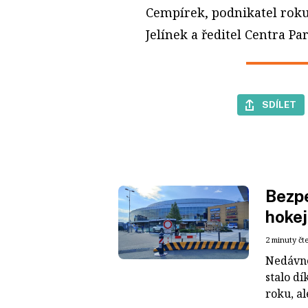
Cempírek, podnikatel roku
Jelínek a ředitel Centra Pa
SDÍLET
Bezpe
hokej
2 minuty čt
Nedávné
stalo dí
roku, al