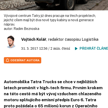
Vývojové centrum Tatry již dnes pracuje na třech projektech,
jejichž cílem mají být dva nové typy kabiny a nová generace
náprav.
autor:
Radim Beznoska
Vojtěch Kolář
, redaktor časopisu Logistika
31. 3. 2017
12:36
/ 2 min. čtení
PŘEHRÁT ČLÁN
ODEBÍRAT AUTORA
Automobilka Tatra Trucks se chce v nejbližších
letech proměnit v high-tech firmu. Prvním krokem
na této cestě má být vývoj vzduchem chlazeného
motoru splňujícího emisní předpis Euro 6. Tatra
proto požádala o 65 milionů korun z Operačního