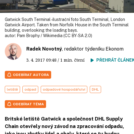
Gatwick South Terminal - ilustrační foto South Terminal, London
Gatwick Airport. Taken from Norfolk House in the South Terminal
building, overlooking the loading bays.
autor:
Pam Brophy / Wikimedia (CC BY-SA 2.0)
Radek Novotný
, redaktor týdeníku Ekonom
3. 4. 2017
09:48
/ 1 min. čtení
PŘEHRÁT ČLÁNE
ODEBÍRAT AUTORA
letiště
odpad
odpadové hospodářství
DHL
ODEBÍRAT TÉMA
Britské letiště Gatwick a společnost DHL Supply
Chain otevřely nový závod na zpracování odpadu,
jako jsou zbytky jídel a obaly, které se tu budou