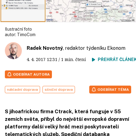
Ilustrační foto
autor:
TimoCom
Radek Novotný
, redaktor týdeníku Ekonom
4. 4. 2017
12:31
/ 1 min. čtení
PŘEHRÁT ČLÁNE
ODEBÍRAT AUTORA
nákladní doprava
silniční doprava
ODEBÍRAT TÉMA
S jihoafrickou firma Ctrack, která funguje v 55
zemích světa, přibyl do největší evropské dopravní
platformy další velký hráč mezi poskytovateli
telematických služeb. Spediční databanka