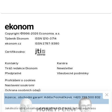
Copyright
©1996-2026
Economia, a.s.
Týdeník Ekonom
ISSN 1210-0714
ekonom.cz
ISSN 2787-9380
Certifikováno:
Kontakty
Kariéra
Tiráž redakce Ekonom
Newsletter
Předplatné
Všeobecné podmínky
Prohlášení o cookies
×
Nastavení soukromí
Ochrana osobních údajů
Inzerce
, obchodní garant:
Adéla Formáčková
,
+420 739 500 832
Jakékoliv užití obsahu, včetně převzetí článků, je bez souhlasu