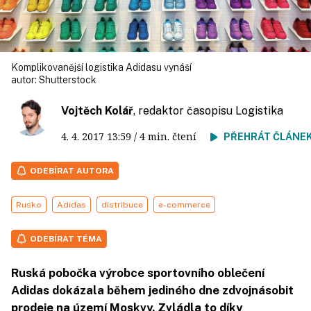
Komplikovanější logistika Adidasu vynáší
autor:
Shutterstock
Vojtěch Kolář
, redaktor časopisu Logistika
4. 4. 2017
13:59
/ 4 min. čtení
PŘEHRÁT ČLÁNE
ODEBÍRAT AUTORA
Rusko
Adidas
distribuce
e-commerce
ODEBÍRAT TÉMA
Ruská pobočka výrobce sportovního oblečení
Adidas dokázala během jediného dne zdvojnásobit
prodeje na území Moskvy. Zvládla to díky