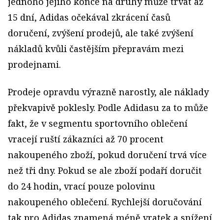
jednoho jejího konce na druhý může trvat až
15 dní, Adidas očekával zkrácení časů
doručení, zvýšení prodejů, ale také zvýšení
nákladů kvůli častějším přepravám mezi
prodejnami.
Prodeje opravdu výrazně narostly, ale náklady
překvapivě poklesly. Podle Adidasu za to může
fakt, že v segmentu sportovního oblečení
vracejí ruští zákazníci až 70 procent
nakoupeného zboží, pokud doručení trvá více
než tři dny. Pokud se ale zboží podaří doručit
do 24 hodin, vrací pouze polovinu
nakoupeného oblečení. Rychlejší doručování
tak pro Adidas znamená méně vratek a snížení