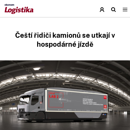
Čeští řidiči kamionů se utkají v
hospodárné jízdě