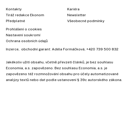
Kontakty
Kariéra
Tiráž redakce Ekonom
Newsletter
Předplatné
Všeobecné podmínky
Prohlášení o cookies
Nastavení soukromí
Ochrana osobních údajů
Inzerce
, obchodní garant:
Adéla Formáčková
,
+420 739 500 832
Jakékoliv užití obsahu, včetně převzetí článků, je bez souhlasu
Economia, a.s. zapovězeno. Bez souhlasu Economia, a.s. je
×
zapovězeno též rozmnožování obsahu pro účely automatizované
analýzy textů nebo dat podle ustanovení § 39c autorského zákona.
Vyzkoušejte Ekonom již za
39 kč za měsíc!