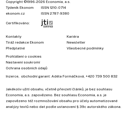
Copyright
©1996-2026
Economia, a.s.
Týdeník Ekonom
ISSN 1210-0714
ekonom.cz
ISSN 2787-9380
Certifikováno:
Kontakty
Kariéra
Tiráž redakce Ekonom
Newsletter
Předplatné
Všeobecné podmínky
Prohlášení o cookies
Nastavení soukromí
Ochrana osobních údajů
Inzerce
, obchodní garant:
Adéla Formáčková
,
+420 739 500 832
Jakékoliv užití obsahu, včetně převzetí článků, je bez souhlasu
×
Economia, a.s. zapovězeno. Bez souhlasu Economia, a.s. je
zapovězeno též rozmnožování obsahu pro účely automatizované
analýzy textů nebo dat podle ustanovení § 39c autorského zákona.