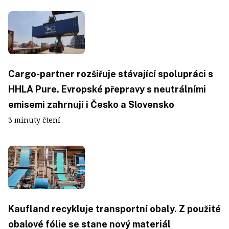
Cargo-partner rozšiřuje stávající spolupráci s
HHLA Pure. Evropské přepravy s neutrálními
emisemi zahrnují i Česko a Slovensko
3 minuty čtení
Kaufland recykluje transportní obaly. Z použité
obalové fólie se stane nový materiál