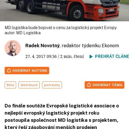
MD logistika bude bojovat o cenu za logistický projekt Evropy
autor:
MD Logistika
Radek Novotný
, redaktor týdeníku Ekonom
27. 4. 2017
09:56
/ 2 min. čtení
PŘEHRÁT ČLÁN
ODEBÍRAT AUTORA
Billa
distribuce
potraviny
ODEBÍRAT TÉMA
Do finále soutěže Evropské logistické asociace o
nejlepší evropský logistický projekt roku
postoupila společnost MD logistika s projektem,
který řeší zásobování menších prodejen