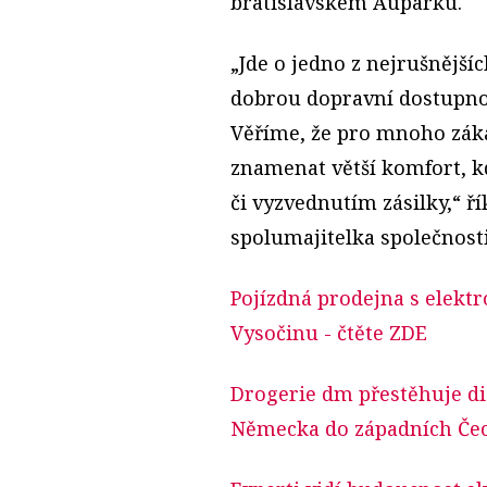
bratislavském Auparku.
„Jde o jedno z nejrušnější
dobrou dopravní dostupnost
Věříme, že pro mnoho zák
znamenat větší komfort, 
či vyzvednutím zásilky,“ ř
spolumajitelka společnosti
Pojízdná prodejna s elekt
Vysočinu
- čtěte ZDE
Drogerie dm přestěhuje di
Německa do západních Če