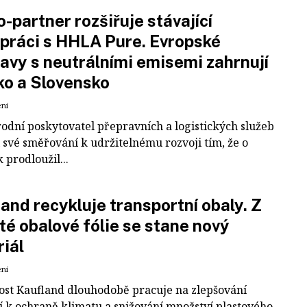
-partner rozšiřuje stávající
práci s HHLA Pure. Evropské
avy s neutrálními emisemi zahrnují
ko a Slovensko
ení
odní poskytovatel přepravních a logistických služeb
 své směřování k udržitelnému rozvoji tím, že o
k prodloužil...
and recykluje transportní obaly. Z
té obalové fólie se stane nový
iál
ení
ost Kaufland dlouhodobě pracuje na zlepšování
í k ochraně klimatu a snižování množství plastového