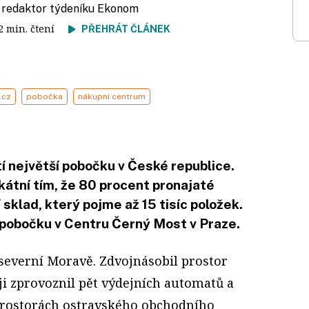
, redaktor týdeníku Ekonom
 2 min. čtení
PŘEHRÁT ČLÁNEK
.cz
pobočka
nákupní centrum
tí největší pobočku v České republice.
kátní tím, že 80 procent pronajaté
sklad, který pojme až 15 tisíc položek.
 pobočku v Centru Černý Most v Praze.
severní Moravě. Zdvojnásobil prostor
ji zprovoznil pět výdejních automatů a
prostorách ostravského obchodního