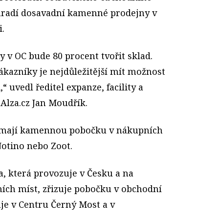
hradí dosavadní kamenné prodejny v
.
y v OC bude 80 procent tvořit sklad.
ákazníky je nejdůležitější mít možnost
 uvedl ředitel expanze, facility a
za.cz Jan Moudřík.
 mají kamennou pobočku v nákupních
Notino nebo Zoot.
a, která provozuje v Česku a na
ních míst, zřizuje pobočku v obchodní
uje v Centru Černý Most a v