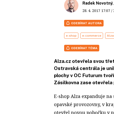
Radek Novotný
28. 4. 2017
17:07
/
ODEBÍRAT AUTORA
e-shop
e-commerce
Alza
ODEBÍRAT TÉMA
Alza.cz otevřela svou tře
Ostravská centrála je uni
plochy v OC Futurum tvoří 
Zásilkovna zase otevřela
E-shop Alza expanduje na 
opavské provozovny, v kra
otevřel novou pobočku v 