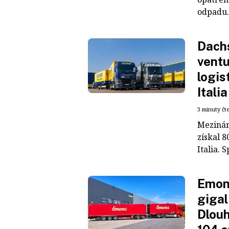
odpadu. 
Dachs
ventu
logis
Italia
3 minuty čt
Mezinár
získal 8
Italia. S
Emons
gigal
Dlouh