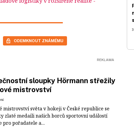
ladové logistiky v rozšířené realitě
-
3
ODEMKNOUT ZNÁMÉMU
čnostní sloupky Hörmann střežily
ové mistrovství
ení
 mistrovství světa v hokeji v České republice se
ky zlaté medaili našich borců sportovní událostí
e pro pořadatele a...