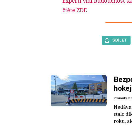
Experti vidí budoucnost sk
čtěte ZDE
SDÍLET
Bezpe
hokej
2 minuty čt
Nedávné
stalo dí
roku, al