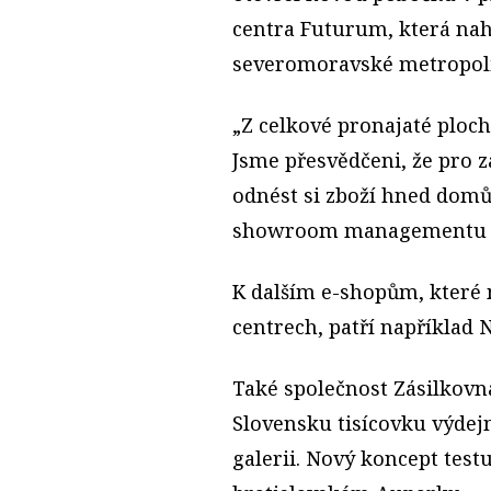
centra Futurum, která na
severomoravské metropoli
„Z celkové pronajaté ploch
Jsme přesvědčeni, že pro z
odnést si zboží hned domů,“
showroom managementu Al
K dalším e-shopům, které
centrech, patří například 
Také společnost Zásilkovn
Slovensku tisícovku výdej
galerii. Nový koncept test