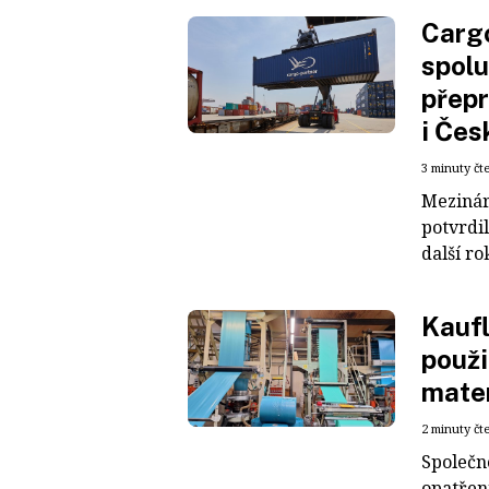
Cargo
spolu
přepr
i Čes
3 minuty čt
Mezinár
potvrdil
další ro
Kaufl
použi
mater
2 minuty čt
Společn
opatřen