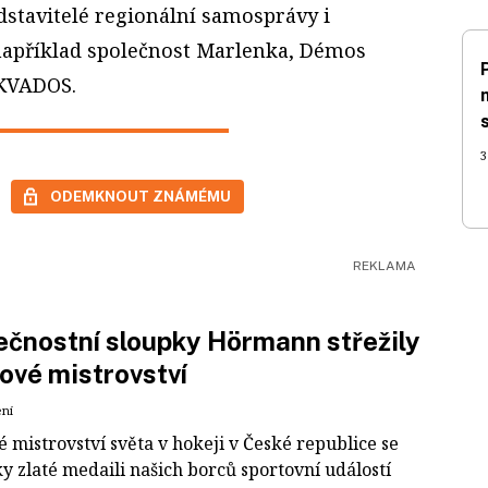
edstavitelé regionální samosprávy i
například společnost Marlenka, Démos
 KVADOS.
3
ODEMKNOUT ZNÁMÉMU
čnostní sloupky Hörmann střežily
ové mistrovství
ení
 mistrovství světa v hokeji v České republice se
ky zlaté medaili našich borců sportovní událostí