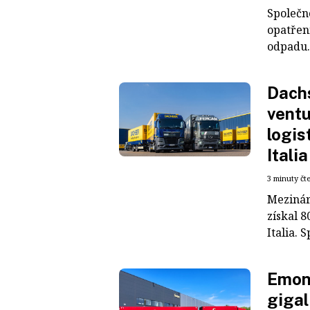
Společn
opatřen
odpadu. 
Dachs
ventu
logis
Italia
3 minuty čt
Mezinár
získal 8
Italia. S
Emons
gigal