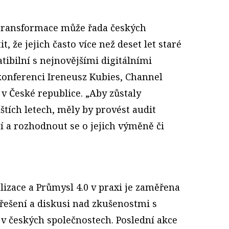
 transformace může řada českých
t, že jejich často více než deset let staré
ibilní s nejnovějšími digitálními
konferenci Ireneusz Kubies, Channel
v České republice. „Aby zůstaly
tích letech, měly by provést audit
í a rozhodnout se o jejich výměně či
izace a Průmysl 4.0 v praxi je zaměřena
řešení a diskusi nad zkušenostmi s
 v českých společnostech. Poslední akce