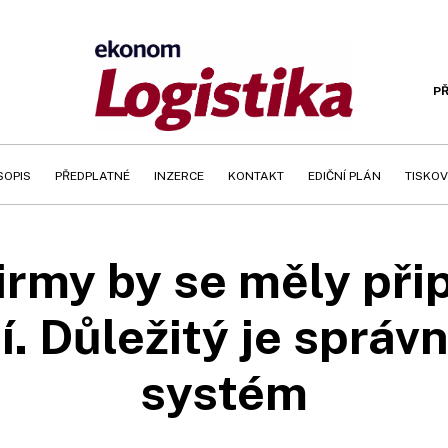
PŘ
SOPIS
PŘEDPLATNÉ
INZERCE
KONTAKT
EDIČNÍ PLÁN
TISKOV
irmy by se měly přip
í. Důležitý je sprá
systém