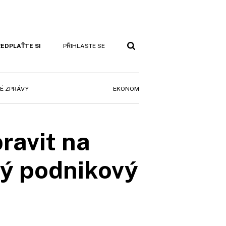
EDPLAŤTE SI
PŘIHLASTE SE
EKONOM
É ZPRÁVY
ravit na
vný podnikový