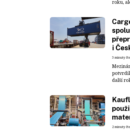
roku, al
Cargo
spolu
přepr
i Čes
3 minuty čt
Mezinár
potvrdil
další ro
Kaufl
použi
mater
2 minuty čt