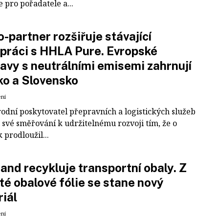
e pro pořadatele a...
-partner rozšiřuje stávající
práci s HHLA Pure. Evropské
avy s neutrálními emisemi zahrnují
ko a Slovensko
ení
odní poskytovatel přepravních a logistických služeb
 své směřování k udržitelnému rozvoji tím, že o
k prodloužil...
and recykluje transportní obaly. Z
té obalové fólie se stane nový
iál
ení