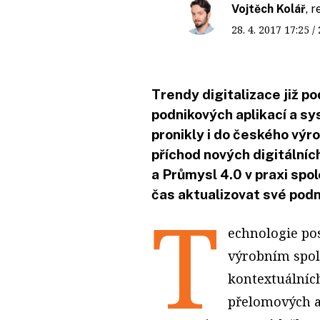
Vojtěch Kolář
, 
28. 4. 2017
17:25
/
Trendy digitalizace již p
podnikových aplikací a sy
pronikly i do českého výro
příchod nových digitálních
a Průmysl 4.0 v praxi spol
čas aktualizovat své pod
T
echnologie po
výrobním spo
kontextuálních
přelomových ap