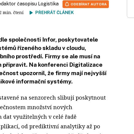
redaktor časopisu Logistika
ODEBÍRAT AUTORA
 2 min. čtení
PŘEHRÁT ČLÁNEK
odle společnosti Infor, poskytovatele
stémů řízeného skladu v cloudu,
bního prostředí. Firmy se ale musí na
 připravit. Na konferenci Digitalizace
ečnost upozornil, že firmy mají nejvyšší
nikové informační systémy.
stavené na senzorech slibují poskytnout
lečnostem množství nových
 dat využitelných v celé řadě
likací, od prediktivní analytiky až po