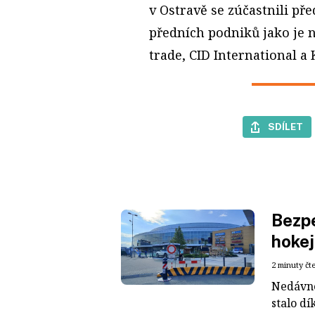
v Ostravě se zúčastnili př
předních podniků jako je 
trade, CID International a
SDÍLET
Bezpe
hokej
2 minuty čt
Nedávné
stalo dí