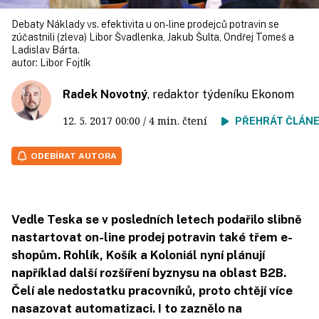
Debaty Náklady vs. efektivita u on-line prodejců potravin se
zúčastnili (zleva) Libor Švadlenka, Jakub Šulta, Ondřej Tomeš a
Ladislav Bárta.
autor:
Libor Fojtík
Radek Novotný
, redaktor týdeníku Ekonom
12. 5. 2017
00:00
/ 4 min. čtení
PŘEHRÁT ČLÁN
ODEBÍRAT AUTORA
Vedle Teska se v posledních letech podařilo slibně
nastartovat on-line prodej potravin také třem e-
shopům. Rohlík, Košík a Koloniál nyní plánují
například další rozšíření byznysu na oblast B2B.
Čelí ale nedostatku pracovníků, proto chtějí více
nasazovat automatizaci. I to zaznělo na