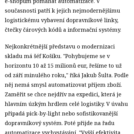
e-shopům pomáhat automatizace. V
současnosti patří k jejich nejmodernějšímu
logistickému vybavení dopravníkové linky,
čtečky čárových kódů a informační systémy.
Nejkonkrétnější představu o modernizaci
skladu má šéf Košíku. "Pohybujeme se v
horizontu 10 až 15 milionů eur, řešíme to už
od září minulého roku," říká Jakub Šulta. Podle
něj nemá smysl automatizovat příjem zboží.
Zaměřit se chce nejdřív na expedici, která je
hlavním úzkým hrdlem celé logistiky. V úvahu
připadá pick-by-light nebo sofistikovanější
dopravníkový systém. Poté přijde na řadu
automatizace vychystávání. "Vyšší efektivita,