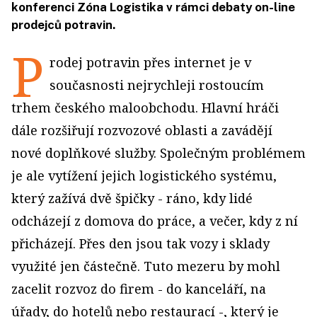
konferenci Zóna Logistika v rámci debaty on-line
prodejců potravin.
P
rodej potravin přes internet je v
současnosti nejrychleji rostoucím
trhem českého maloobchodu. Hlavní hráči
dále rozšiřují rozvozové oblasti a zavádějí
nové doplňkové služby. Společným problémem
je ale vytížení jejich logistického systému,
který zažívá dvě špičky - ráno, kdy lidé
odcházejí z domova do práce, a večer, kdy z ní
přicházejí. Přes den jsou tak vozy i sklady
využité jen částečně. Tuto mezeru by mohl
zacelit rozvoz do firem - do kanceláří, na
úřady, do hotelů nebo restaurací -, který je