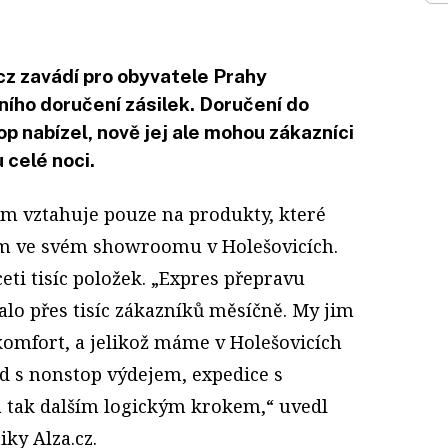
cz zavádí pro obyvatele Prahy
ího doručení zásilek. Doručení do
p nabízel, nově jej ale mohou zákazníci
u celé noci.
ím vztahuje pouze na produkty, které
m ve svém showroomu v Holešovicích.
eti tisíc položek. „Expres přepravu
lo přes tisíc zákazníků měsíčně. My jim
komfort, a jelikož máme v Holešovicích
ad s nonstop výdejem, expedice s
 tak dalším logickým krokem,“ uvedl
iky Alza.cz.