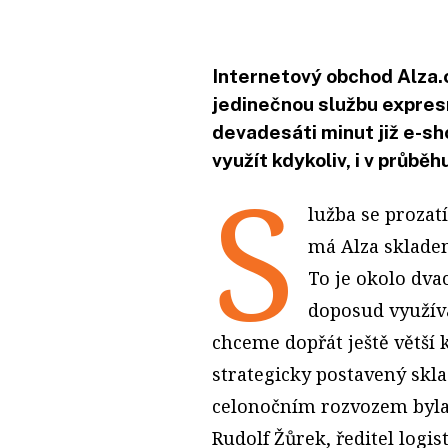
Internetový obchod Alza.
jedinečnou službu expresn
devadesáti minut již e-sho
využít kdykoliv, i v průběh
S
lužba se prozat
má Alza sklade
To je okolo dvac
doposud využíva
chceme dopřát ještě větší 
strategicky postavený skl
celonočním rozvozem byla
Rudolf Žůrek, ředitel logist