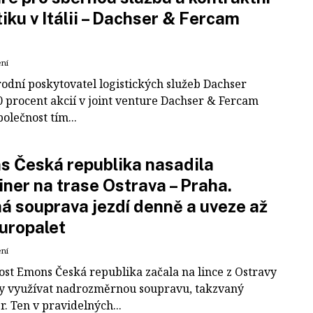
tiku v Itálii – Dachser & Fercam
ení
odní poskytovatel logistických služeb Dachser
0 procent akcií v joint venture Dachser & Fercam
polečnost tím...
 Česká republika nasadila
iner na trase Ostrava – Praha.
á souprava jezdí denně a uveze až
uropalet
ení
ost Emons Česká republika začala na lince z Ostravy
y využívat nadrozměrnou soupravu, takzvaný
r. Ten v pravidelných...