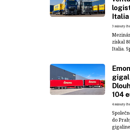
logis
Italia
3 minuty čt
Mezinár
získal 8
Italia. S
Emons
gigal
Dlouh
104 e
4 minuty čt
Společn
do Prah
gigaline