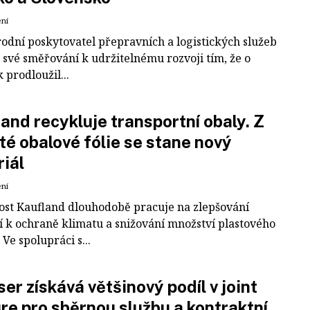
ení
odní poskytovatel přepravních a logistických služeb
 své směřování k udržitelnému rozvoji tím, že o
k prodloužil...
and recykluje transportní obaly. Z
té obalové fólie se stane nový
iál
ení
ost Kaufland dlouhodobě pracuje na zlepšování
í k ochraně klimatu a snižování množství plastového
Ve spolupráci s...
er získává většinový podíl v joint
re pro sběrnou službu a kontraktní