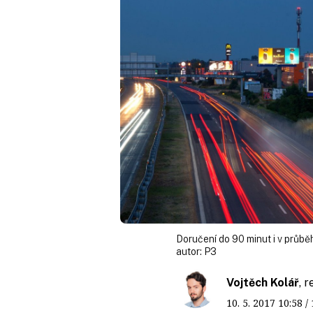
Doručení do 90 minut i v průbě
autor:
P3
Vojtěch Kolář
, 
10. 5. 2017
10:58
/