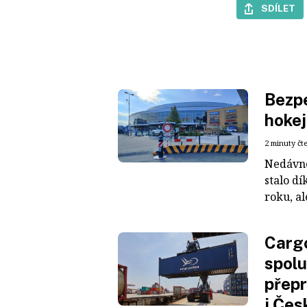
SDÍLET
Bezpe
hokej
2 minuty čt
Nedávné
stalo dí
roku, al
Cargo
spolu
přepr
i Čes