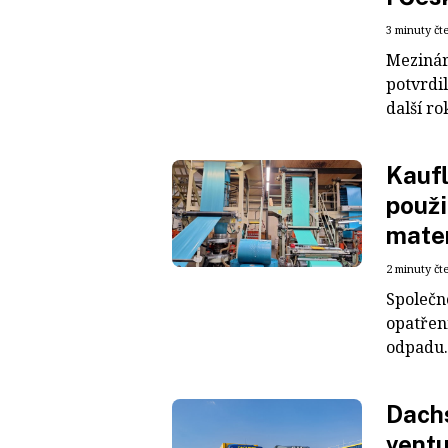
3 minuty čt
Mezinár
potvrdil
další ro
Kaufl
použi
mater
2 minuty čt
Společn
opatřen
odpadu. 
Dachs
ventu