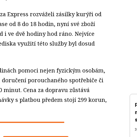
a Express rozváželi zásilky kurýři od
se od 8 do 18 hodin, nyní své zboží
d i ve dvě hodiny hod ráno. Nejvíce
diska využití této služby byl dosud
dinách pomoci nejen fyzickým osobám,
a doručení porouchaného spotřebiče či
90 minut. Cena za dopravu zůstává
návky s platbou předem stojí 299 korun,
3