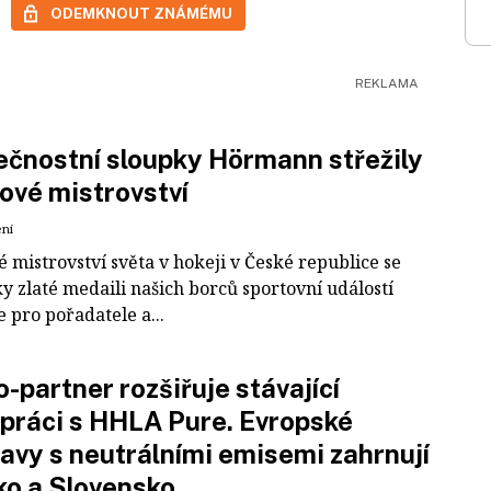
ODEMKNOUT ZNÁMÉMU
čnostní sloupky Hörmann střežily
ové mistrovství
ení
 mistrovství světa v hokeji v České republice se
ky zlaté medaili našich borců sportovní událostí
e pro pořadatele a...
-partner rozšiřuje stávající
práci s HHLA Pure. Evropské
avy s neutrálními emisemi zahrnují
ko a Slovensko