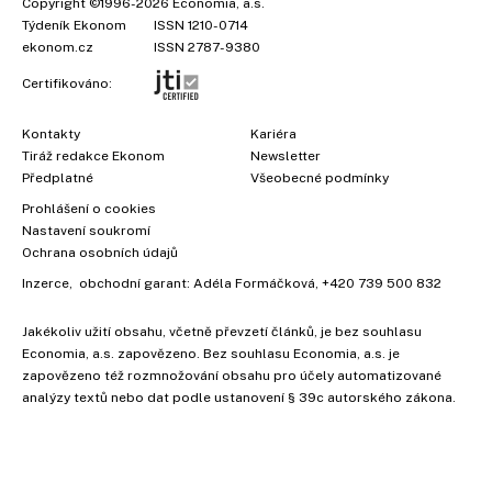
Copyright
©1996-2026
Economia, a.s.
Týdeník Ekonom
ISSN 1210-0714
ekonom.cz
ISSN 2787-9380
Certifikováno:
Kontakty
Kariéra
Tiráž redakce Ekonom
Newsletter
Předplatné
Všeobecné podmínky
Prohlášení o cookies
×
Nastavení soukromí
Ochrana osobních údajů
Inzerce
, obchodní garant:
Adéla Formáčková
,
+420 739 500 832
Jakékoliv užití obsahu, včetně převzetí článků, je bez souhlasu
Economia, a.s. zapovězeno. Bez souhlasu Economia, a.s. je
zapovězeno též rozmnožování obsahu pro účely automatizované
analýzy textů nebo dat podle ustanovení § 39c autorského zákona.