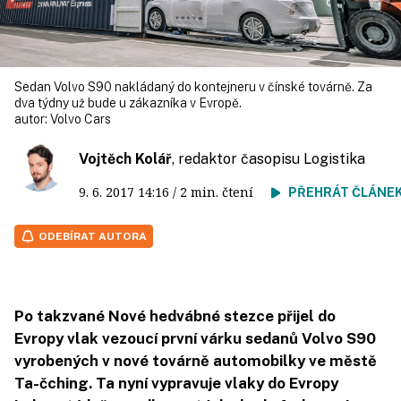
Sedan Volvo S90 nakládaný do kontejneru v čínské továrně. Za
dva týdny už bude u zákazníka v Evropě.
autor:
Volvo Cars
Vojtěch Kolář
, redaktor časopisu Logistika
9. 6. 2017
14:16
/ 2 min. čtení
PŘEHRÁT ČLÁNE
ODEBÍRAT AUTORA
Po takzvané Nové hedvábné stezce přijel do
Evropy vlak vezoucí první várku sedanů Volvo S90
vyrobených v nové továrně automobilky ve městě
Ta-čching. Ta nyní vypravuje vlaky do Evropy