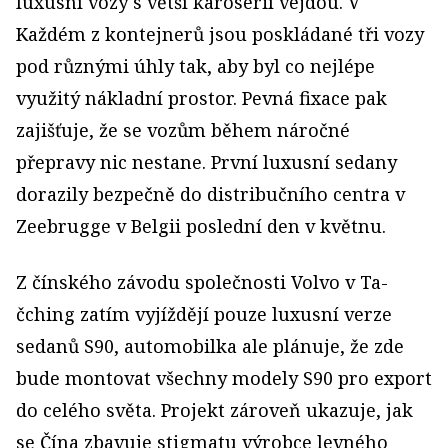
luxusní vozy s větší karoserií vejdou. V
Každém z kontejnerů jsou poskládané tři vozy
pod různými úhly tak, aby byl co nejlépe
využitý nákladní prostor. Pevná fixace pak
zajišťuje, že se vozům během náročné
přepravy nic nestane. První luxusní sedany
dorazily bezpečně do distribučního centra v
Zeebrugge v Belgii poslední den v květnu.
Z čínského závodu společnosti Volvo v Ta-
čching zatím vyjíždějí pouze luxusní verze
sedanů S90, automobilka ale plánuje, že zde
bude montovat všechny modely S90 pro export
do celého světa. Projekt zároveň ukazuje, jak
se Čína zbavuje stigmatu výrobce levného