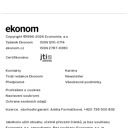
Copyright
©1996-2026
Economia, a.s.
Týdeník Ekonom
ISSN 1210-0714
ekonom.cz
ISSN 2787-9380
Certifikováno:
Kontakty
Kariéra
Tiráž redakce Ekonom
Newsletter
Předplatné
Všeobecné podmínky
Prohlášení o cookies
×
Nastavení soukromí
Ochrana osobních údajů
Inzerce
, obchodní garant:
Adéla Formáčková
,
+420 739 500 832
Jakékoliv užití obsahu, včetně převzetí článků, je bez souhlasu
Economia, a.s. zapovězeno. Bez souhlasu Economia, a.s. je