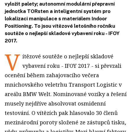
vyložit palety; autonomní modulární přepravní
jednotka TORsten a inteligentní systém pro
lokalizaci manipulace s materiálem Indoor
Positioning. To jsou vítězové letošního ročníku
soutěže o nejlepší skladové vybavení roku - IFOY
2017.
V
ítězové soutěže o nejlepší skladové
vybavení roku - IFOY 2017 - si převzali
ocenění během zahajovacího večera
mnichovského veletrhu Transport Logistic v
areálu BMW Welt. Nominované vozíky a řešení
musely nejdříve absolvovat osmidenní
testování. O vítězích pak hlasovalo 30 členů
mezinárodní poroty složené ze zástupců tisku,
vědy, průmyslu a logistiky. Mezi hlavní faktory,