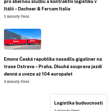
pro sběrnou službu a kontraktní logistiku v
Itálii – Dachser & Fercam Italia
3 minuty čtení
Emons Česká republika nasadila gigaliner na
trase Ostrava – Praha. Dlouhá souprava jezdí
denně a uveze až 104 europalet
4 minuty čtení
Logistika budoucnosti
2 minuty čtení