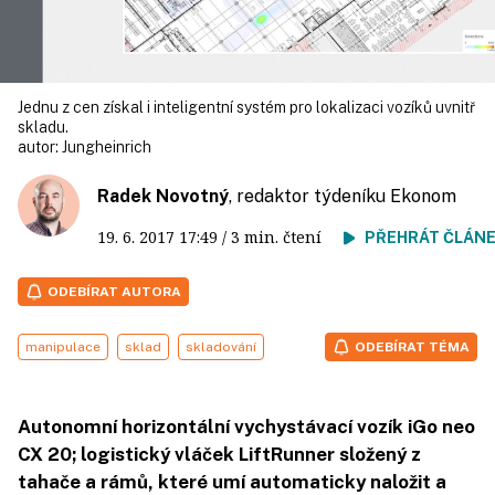
Jednu z cen získal i inteligentní systém pro lokalizaci vozíků uvnitř
skladu.
autor:
Jungheinrich
Radek Novotný
, redaktor týdeníku Ekonom
19. 6. 2017
17:49
/ 3 min. čtení
PŘEHRÁT ČLÁN
ODEBÍRAT AUTORA
manipulace
sklad
skladování
ODEBÍRAT TÉMA
Autonomní horizontální vychystávací vozík iGo neo
CX 20; logistický vláček LiftRunner složený z
tahače a rámů, které umí automaticky naložit a