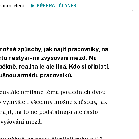
 2 min. čtení
PŘEHRÁT ČLÁNEK
ožné způsoby, jak najít pracovníky, na
sto neslyší - na zvyšování mezd. Na
kně, realita je ale jiná. Kdo si připlatí,
lušnou armádu pracovníků.
 Neustále omílané téma posledních dvou
my vymýšlejí všechny možné způsoby, jak
ajít, na to nejpodstatnější ale často
 zvyšování mezd.