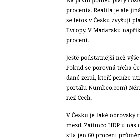
Na první pohled platy rosto
procenta. Realita je ale jin
se letos v Česku zvyšují p
Evropy. V Maďarsku napřík
procent.
Ještě podstatnější než výše
Pokud se porovná třeba Č
dané zemi, kteří peníze ut
portálu Numbeo.com) Němec
než Čech.
V Česku je také obrovský 
mezd. Zatímco HDP u nás 
síla jen 60 procent průměr