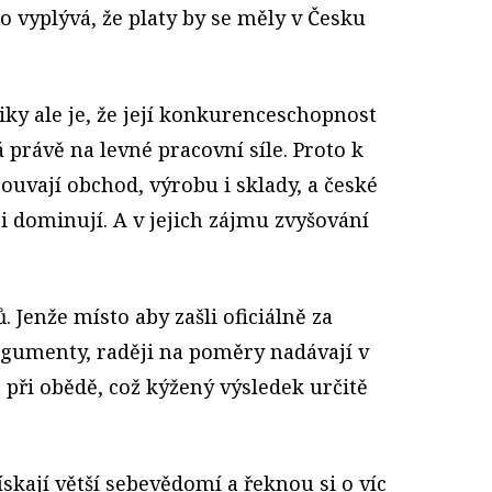
ho vyplývá, že platy by se měly v Česku
y ale je, že její konkurenceschopnost
 právě na levné pracovní síle. Proto k
uvají obchod, výrobu i sklady, a české
i dominují. A v jejich zájmu zvyšování
 Jenže místo aby zašli oficiálně za
argumenty, raději na poměry nadávají v
ři obědě, což kýžený výsledek určitě
získají větší sebevědomí a řeknou si o víc