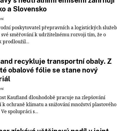
avy s neutrálními emisemi zahrnují
ko a Slovensko
ení
odní poskytovatel přepravních a logistických služeb
 své směřování k udržitelnému rozvoji tím, že o
k prodloužil...
and recykluje transportní obaly. Z
té obalové fólie se stane nový
iál
ení
ost Kaufland dlouhodobě pracuje na zlepšování
í k ochraně klimatu a snižování množství plastového
Ve spolupráci s...