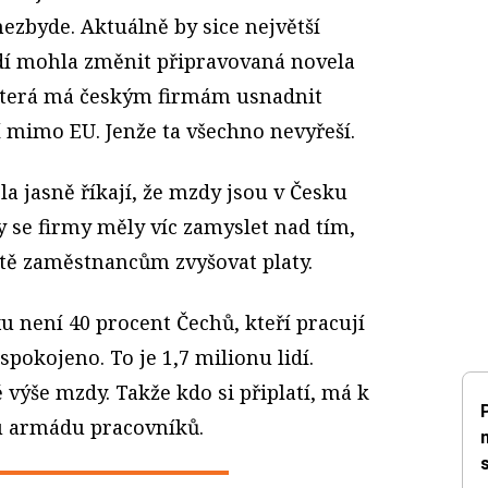
ezbyde. Aktuálně by sice největší
dí mohla změnit připravovaná novela
která má českým firmám usnadnit
í mimo EU. Jenže ta všechno nevyřeší.
a jasně říkají, že mzdy jsou v Česku
 se firmy měly víc zamyslet nad tím,
ostě zaměstnancům zvyšovat platy.
 není 40 procent Čechů, kteří pracují
pokojeno. To je 1,7 milionu lidí.
výše mzdy. Takže kdo si připlatí, má k
u armádu pracovníků.