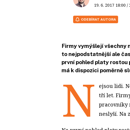
19. 6. 2017
18:00
/
ODEBÍRAT AUTORA
Firmy vymýšlejí všechny m
to nejpodstatnější ale ča
první pohled platy rostou pě
má k dispozici poměrně s
N
ejsou lidi.
tří let. Fir
pracovníky n
neslyší. Na