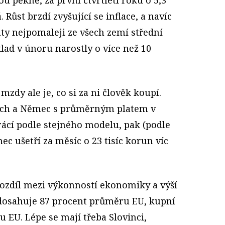
u pěkně, za první čtvrtletí roku o 5,3
á. Růst brzdí zvyšující se inflace, a navíc
laty nejpomaleji ze všech zemí střední
lad v únoru narostly o více než 10
 mzdy ale je, co si za ni člověk koupí.
ech a Němec s průměrným platem v
rácí podle stejného modelu, pak (podle
 ušetří za měsíc o 23 tisíc korun víc
rozdíl mezi výkonností ekonomiky a výší
dosahuje 87 procent průměru EU, kupní
u EU. Lépe se mají třeba Slovinci,