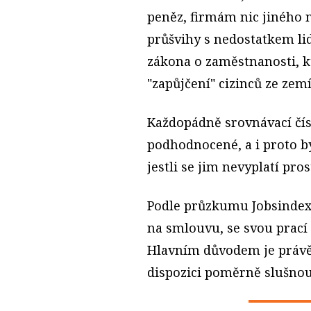
peněz, firmám nic jiného n
průšvihy s nedostatkem li
zákona o zaměstnanosti, 
"zapůjčení" cizinců ze zem
Každopádně srovnávací čísl
podhodnocené, a i proto by
jestli se jim nevyplatí pr
Podle průzkumu Jobsindexu
na smlouvu, se svou prací s
Hlavním důvodem je právě 
dispozici poměrně slušno