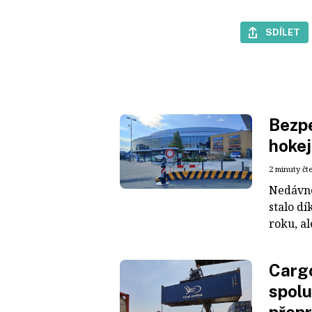
SDÍLET
Bezpe
hokej
2 minuty čt
Nedávné
stalo dí
roku, al
Cargo
spolu