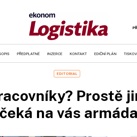
PŘ
SOPIS
PŘEDPLATNÉ
INZERCE
KONTAKT
EDIČNÍ PLÁN
TISKOV
EDITORIAL
pracovníky? Prostě ji
čeká na vás armád