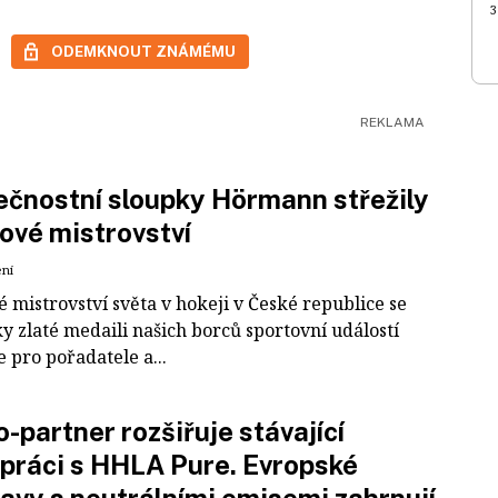
3
ODEMKNOUT ZNÁMÉMU
čnostní sloupky Hörmann střežily
ové mistrovství
ení
 mistrovství světa v hokeji v České republice se
ky zlaté medaili našich borců sportovní událostí
e pro pořadatele a...
-partner rozšiřuje stávající
práci s HHLA Pure. Evropské