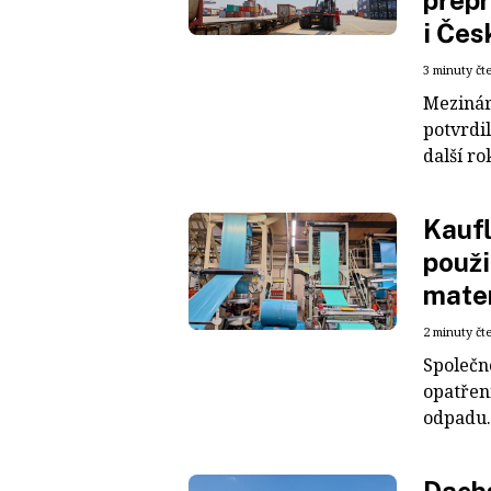
přepr
i Čes
3 minuty čt
Mezinár
potvrdil
další ro
Kaufl
použi
mater
2 minuty čt
Společn
opatřen
odpadu. 