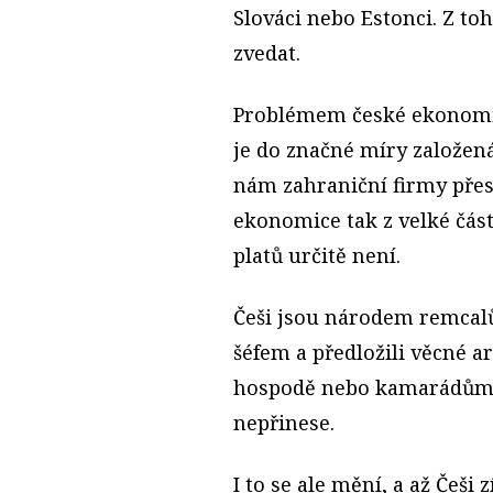
Slováci nebo Estonci. Z to
zvedat.
Problémem české ekonomik
je do značné míry založená
nám zahraniční firmy přeso
ekonomice tak z velké část
platů určitě není.
Češi jsou národem remcalů.
šéfem a předložili věcné 
hospodě nebo kamarádům p
nepřinese.
I to se ale mění, a až Češi 