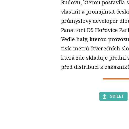
Budovu, kterou postavila 
vlastnit a pronajímat česk
průmyslový developer dlou
Panattoni D5 Hořovice Par
Vedle haly, kterou provozuj
tisíc metrů čtverečních sl
která zde skladuje přední
před distribucí k zákazník
SDÍLET