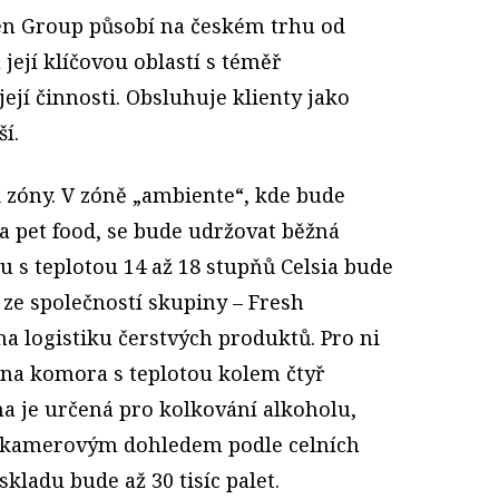
en Group působí na českém trhu od
její klíčovou oblastí s téměř
jí činnosti. Obsluhuje klienty jako
ší.
 zóny. V zóně „ambiente“, kde bude
a pet food, se bude udržovat běžná
u s teplotou 14 až 18 stupňů Celsia bude
 ze společností skupiny – Fresh
 na logistiku čerstvých produktů. Pro ni
na komora s teplotou kolem čtyř
na je určená pro kolkování alkoholu,
od kamerovým dohledem podle celních
skladu bude až 30 tisíc palet.