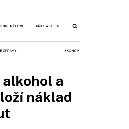
EDPLAŤTE SI
PŘIHLASTE SE
EKONOM
É ZPRÁVY
 alkohol a
loží náklad
ut