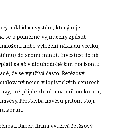
zový nakládací systém, kterým je
dná se o poměrně výjimečný způsob
naložení nebo vyložení nákladu vcelku,
ystému) do sedmi minut. Investice do něj
yplatí se až v dlouhodobějším horizontu
padě, že se využívá často. Řetězový
stalovaný nejen v logistických centrech
ravy, což přijde zhruba na milion korun,
návěsy. Přestavba návěsu přitom stojí
onu korun.
ečnosti Raben firma využívá řetězový