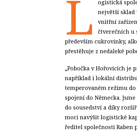
L
ogistická spol
největší sklad
vnitřní zaříze
čtverečních u
především cukrovinky, alk
přestěhuje z nedaleké pob
„Pobočka v Hořovicích je pr
například i lokální distri
temperovaném režimu do r
spojení do Německa. Jsme 
do sousedství a díky rozš
moci navýšit logistické ka
ředitel společnosti Raben 