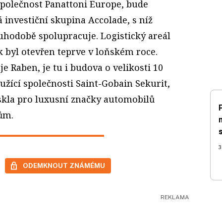
společnost Panattoni Europe, bude
á investiční skupina Accolade, s níž
hodobě spolupracuje. Logistický areál
k byl otevřen teprve v loňském roce.
e Raben, je tu i budova o velikosti 10
oužící společnosti Saint-Gobain Sekurit,
 skla pro luxusní značky automobilů
ům.
3
ODEMKNOUT ZNÁMÉMU