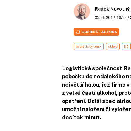
Radek Novotný
22. 6. 2017
16:15
/
ODEBÍRAT AUTORA
logistický park
sklad
D5
Logistická společnost Ra
pobočku do nedalekého no
největší halou, jež firma
z velké části alkohol, pro
opatření. Další specialit
umožní naložení či vylože
desítek minut.