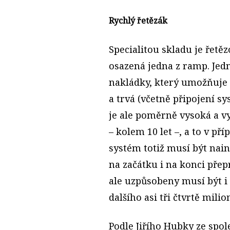
Rychlý řetězák
Specialitou skladu je řetě
osazená jedna z ramp. Je
nakládky, který umožňuje 
a trvá (včetně připojení s
je ale poměrně vysoká a v
– kolem 10 let –, a to v pří
systém totiž musí být nain
na začátku i na konci přep
ale uzpůsobeny musí být i 
dalšího asi tři čtvrtě mili
Podle Jiřího Hubky ze spol