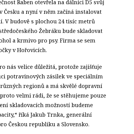
ečnost Raben otevřela na dálnici D5 svůj
 v Česku a nyní v něm začíná instalovat
ní. V budově s plochou 24 tisíc metrů
 středočeského Žebráku bude skladovat
ohol a krmivo pro psy. Firma se sem
očky v Hořovicích.
o nás velice důležitá, protože zajišťuje
buci potravinových zásilek ve speciálním
ůzných regionů a má skvělé dopravní
proto velmi rádi, že se stěhujeme pouze
íření skladovacích možností budeme
pacity,“ říká Jakub Trnka, generální
pro Českou republiku a Slovensko.