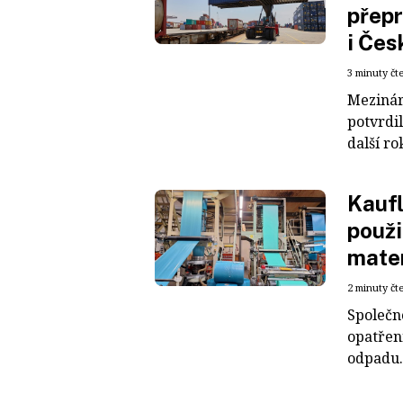
přepr
i Čes
3 minuty čt
Mezinár
potvrdil
další ro
Kaufl
použi
mater
2 minuty čt
Společn
opatřen
odpadu. 