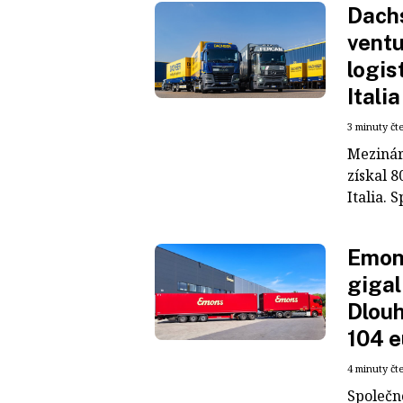
Dachs
ventu
logis
Italia
3 minuty čt
Mezinár
získal 8
Italia. S
Emons
gigal
Dlouh
104 e
4 minuty čt
Společn