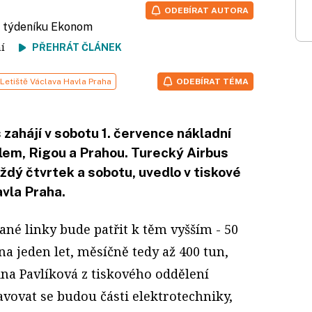
ODEBÍRAT AUTORA
r týdeníku Ekonom
tení
PŘEHRÁT ČLÁNEK
Letiště Václava Havla Praha
ODEBÍRAT TÉMA
 zahájí v sobotu 1. července nákladní
ulem, Rigou a Prahou. Turecký Airbus
dý čtvrtek a sobotu, uvedlo v tiskové
vla Praha.
ané linky bude patřit k těm vyšším - 50
a jeden let, měsíčně tedy až 400 tun,
ina Pavlíková z tiskového oddělení
ravovat se budou části elektrotechniky,