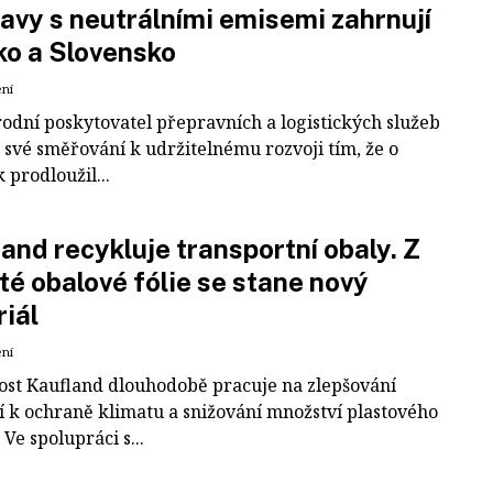
avy s neutrálními emisemi zahrnují
ko a Slovensko
ení
odní poskytovatel přepravních a logistických služeb
 své směřování k udržitelnému rozvoji tím, že o
k prodloužil...
and recykluje transportní obaly. Z
té obalové fólie se stane nový
iál
ení
ost Kaufland dlouhodobě pracuje na zlepšování
í k ochraně klimatu a snižování množství plastového
Ve spolupráci s...