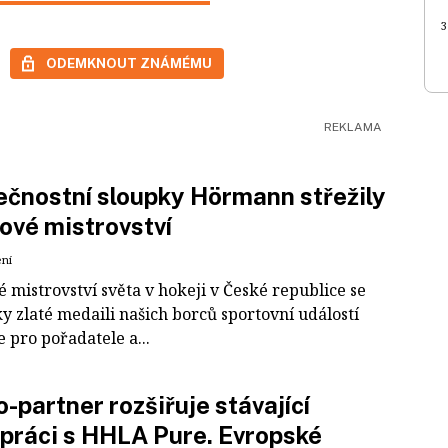
3
ODEMKNOUT ZNÁMÉMU
čnostní sloupky Hörmann střežily
ové mistrovství
ení
 mistrovství světa v hokeji v České republice se
ky zlaté medaili našich borců sportovní událostí
e pro pořadatele a...
-partner rozšiřuje stávající
práci s HHLA Pure. Evropské