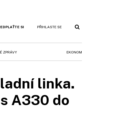
EDPLAŤTE SI
PŘIHLASTE SE
EKONOM
É ZPRÁVY
ladní linka.
us A330 do