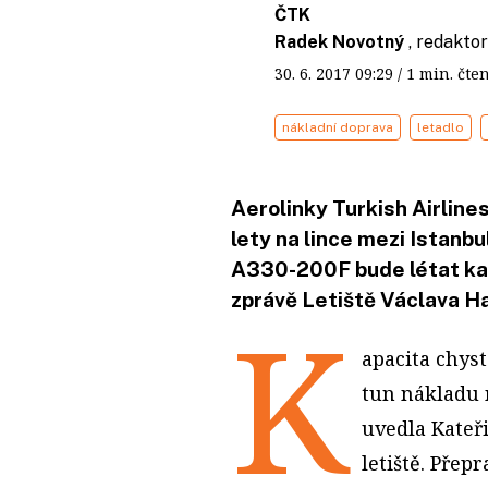
ČTK
Radek Novotný
, redakto
30. 6. 2017
09:29
/ 1 min. č
nákladní doprava
letadlo
Aerolinky Turkish Airlines
lety na lince mezi Istanb
A330-200F bude létat kaž
zprávě Letiště Václava Ha
K
apacita chyst
tun nákladu n
uvedla Kateř
letiště. Přep