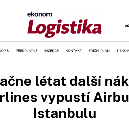
PŘ
SOPIS
PŘEDPLATNÉ
INZERCE
KONTAKT
EDIČNÍ PLÁN
TISKOV
čne létat další nák
irlines vypustí Airb
Istanbulu