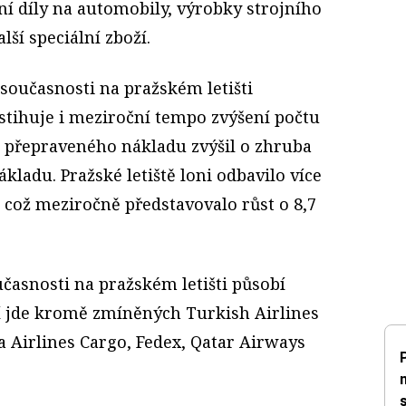
dní díly na automobily, výrobky strojního
lší speciální zboží.
současnosti na pražském letišti
stihuje i meziroční tempo zvýšení počtu
m přepraveného nákladu zvýšil o zhruba
kladu. Pražské letiště loni odbavilo více
, což meziročně představovalo růst o 8,7
časnosti na pražském letišti působí
í jde kromě zmíněných Turkish Airlines
a Airlines Cargo, Fedex, Qatar Airways