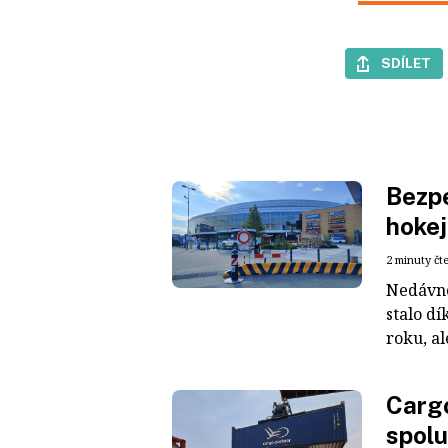
SDÍLET
Bezpe
hokej
2 minuty čt
Nedávné
stalo dí
roku, al
Cargo
spolu