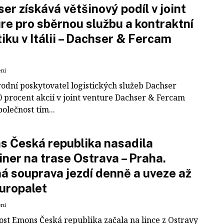
er získává většinový podíl v joint
re pro sběrnou službu a kontraktní
tiku v Itálii – Dachser & Fercam
ení
odní poskytovatel logistických služeb Dachser
0 procent akcií v joint venture Dachser & Fercam
polečnost tím...
 Česká republika nasadila
iner na trase Ostrava – Praha.
á souprava jezdí denně a uveze až
uropalet
ení
ost Emons Česká republika začala na lince z Ostravy