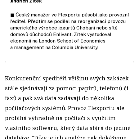
Jindřich Zítek
◼ Český manažer ve Flexportu působí jako provozní
ředitel. Předtím se podílel na reorganizaci provozu
amerického výrobce jogurtů Chobani nebo sítě
domovů důchodců Enlivant. Zítek vystudoval
ekonomii na London School of Economics
a management na Columbia University.
Konkurenční speditéři většinu svých zakázek
stále sjednávají za pomoci papírů, telefonů či
faxů a pak svá data zadávají do několika
počítačových systémů. Provoz Flexportu ale
probíhá výhradně na počítači s využitím
vlastního softwaru, který data sbírá do jediné
databáze. "Díky jejich analýze pak dokážeme