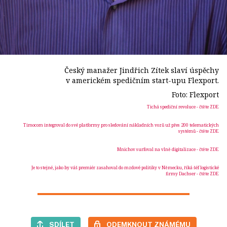
Český manažer Jindřich Zítek slaví úspěchy
v americkém spedičním start-upu Flexport.
Foto: Flexport
Tichá spediční revoluce
- čtěte ZDE
Timocom integroval do své platformy pro sledování nákladních vozů už přes 200 telematických
systémů
- čtěte ZDE
Mnichov surfoval na vlně digitalizace
- čtěte ZDE
Je to stejné, jako by váš premiér zasahoval do mzdové politiky v Německu, říká šéf logistické
firmy Dachser
- čtěte ZDE
SDÍLET
ODEMKNOUT ZNÁMÉMU