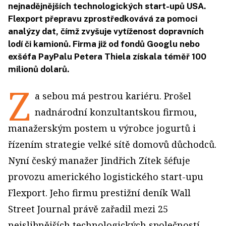
nejnadějnějších technologických start-upů USA.
Flexport přepravu zprostředkovává za pomoci
analýzy dat, čímž zvyšuje vytíženost dopravních
lodí či kamionů. Firma již od fondů Googlu nebo
exšéfa PayPalu Petera Thiela získala téměř 100
milionů dolarů.
Z
a sebou má pestrou kariéru. Prošel
nadnárodní konzultantskou firmou,
manažerským postem u výrobce jogurtů i
řízením strategie velké sítě domovů důchodců.
Nyní český manažer Jindřich Zítek šéfuje
provozu amerického logistického start-upu
Flexport. Jeho firmu prestižní deník Wall
Street Journal právě zařadil mezi 25
nejslibnějších technologických společností