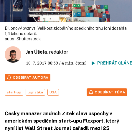
Bilionový byznys. Velikost globálního spedičního trhu loni dosáhla
1,4 bilionu dolarů.
autor:
Shutterstock
Jan Úšela
, redaktor
10. 7. 2017
08:59
/ 4 min. čtení
PŘEHRÁT ČLÁN
ODEBÍRAT AUTORA
start-up
logistika
USA
ODEBÍRAT TÉMA
Český manažer Jindřich Zítek slaví úspěchy v
americkém spedičním start-upu Flexport, který
nyní list Wall Street Journal zařadil mezi 25